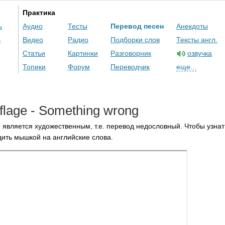
Практика
ь
Аудио
Тесты
Перевод песен
Анекдоты
ь
Видео
Радио
Подборки слов
Тексты англ.
Статьи
Картинки
Разговорник
озвучка
Топики
Форум
Переводчик
еще...
lage
-
Something
wrong
 является художественным, т.е. перевод недословный. Чтобы узнат
ить мышкой на английские слова.