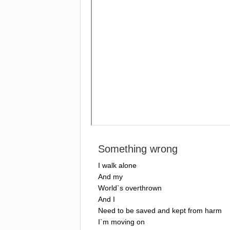
Something
wrong
I
walk
alone
And
my
World
`
s
overthrown
And
I
Need
to
be
saved
and
kept
from
harm
I
`
m
moving
on