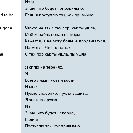
Но я
Знаю, что будет неправильно,
ed
to
be
...
Если я поступлю так, как привычно...
e
gone
Что-то не так с тех пор, как ты ушла,
Мой корабль попал в шторм.
Кажется, я не могу больше продвигаться,
Не могу... Что-то не так
ne
С тех пор как ты ушла, ты ушла.
Я сплю на терниях.
Я —
Всего лишь плоть и кости,
И мне
Нужно спасение, нужна защита.
Я хватаю оружие
И я
Знаю, что будет неверно,
Если я
...
Поступлю так, как привычно...