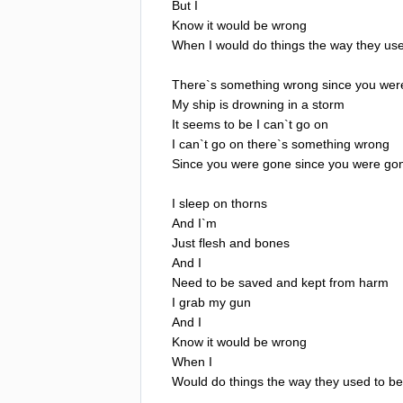
But
I
Know
it
would
be
wrong
When
I
would
do
things
the
way
they
us
There
`
s
something
wrong
since
you
wer
My
ship
is
drowning
in
a
storm
It
seems
to
be
I
can
`
t
go
on
I
can
`
t
go
on
there
`
s
something
wrong
Since
you
were
gone
since
you
were
go
I
sleep
on
thorns
And
I
`
m
Just
flesh
and
bones
And
I
Need
to
be
saved
and
kept
from
harm
I
grab
my
gun
And
I
Know
it
would
be
wrong
When
I
Would
do
things
the
way
they
used
to
be