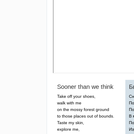
Sooner
than
we
think
Б
Take
off
your
shoes
,
Сн
walk
with
me
По
on
the
mossy
forest
ground
По
to
those
places
out
of
bounds
.
В 
Taste
my
skin
,
По
explore
me
,
Из