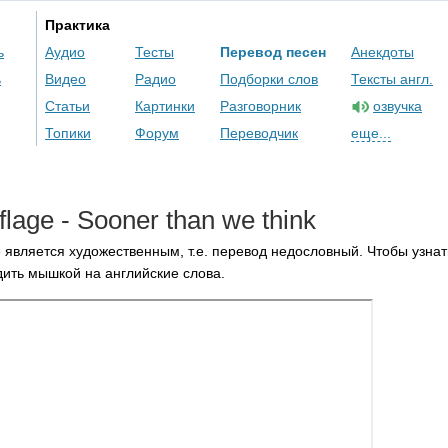
Практика
ь
Аудио
Тесты
Перевод песен
Анекдоты
ь
Видео
Радио
Подборки слов
Тексты англ.
Статьи
Картинки
Разговорник
озвучка
Топики
Форум
Переводчик
еще...
lage
-
Sooner
than
we
think
 является художественным, т.е. перевод недословный. Чтобы узнат
ить мышкой на английские слова.