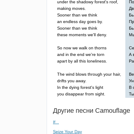
under
the
shadowy
forest's
roof
,
По
making
moves
.
Дв
Sooner
than
we
think
Бы
an
endless
day
goes
by
.
Пр
Sooner
than
we
think
Бы
these
moments
we'll
deny
.
Мы
So
now
we
walk
on
thorns
Се
and
in
the
end
we're
torn
А 
apart
by
all
this
loneliness
.
Ра
The
wind
blows
through
your
hair
,
Ве
drifts
you
away
.
Ун
In
the
dying
forest's
light
В 
you
disappear
from
sight
.
Ты
Другие песни
Camouflage
If...
Seize Your Day