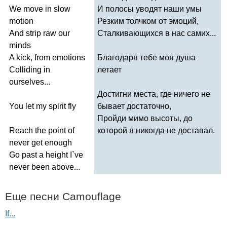
We
move
in
slow
И полосы уводят наши умы
motion
Резким толчком от эмоций,
And
strip
raw
our
Сталкивающихся в нас самих...
minds
A
kick
,
from
emotions
Благодаря тебе моя душа
Colliding
in
летает
ourselves
...
Достигни места, где ничего не
You
let
my
spirit
fly
бывает достаточно,
Пройди мимо высоты, до
Reach
the
point
of
которой я никогда не доставал.
never
get
enough
Go
past
a
height
I
`
ve
never
been
above
...
Еще песни
Camouflage
If...