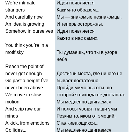
We
`
re
intimate
Идея появляется
strangers
Каким-то образом...
And
carefully
now
Мы — знакомые незнакомцы,
An
idea
is
growing
И теперь осторожны.
Somehow
in
ourselves
Идея появляется
Как-то в нас самих.
You
think
you
`
re
in
a
motif
sky
Ты думаешь, что ты в узоре
неба
Reach
the
point
of
never
get
enough
Достигни места, где ничего не
Go
past
a
height
I
`
ve
бывает достаточно,
never
been
above
Пройди мимо высоты, до
We
move
in
slow
которой я никогда не доставал.
motion
Мы медленно двигаемся
And
strip
raw
our
И полосы уводят наши умы
minds
Резким толчком от эмоций,
A
kick
,
from
emotions
Сталкивающихся...
Collides
...
Мы медленно двигаемся