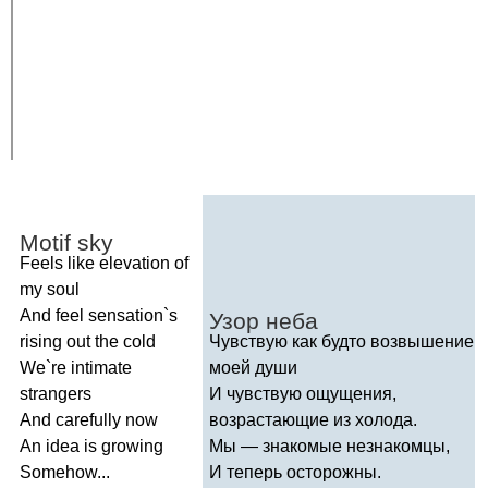
Motif
sky
Feels
like
elevation
of
my
soul
And
feel
sensation
`
s
Узор неба
rising
out
the
cold
Чувствую как будто возвышение
We
`
re
intimate
моей души
strangers
И чувствую ощущения,
And
carefully
now
возрастающие из холода.
An
idea
is
growing
Мы — знакомые незнакомцы,
Somehow
...
И теперь осторожны.