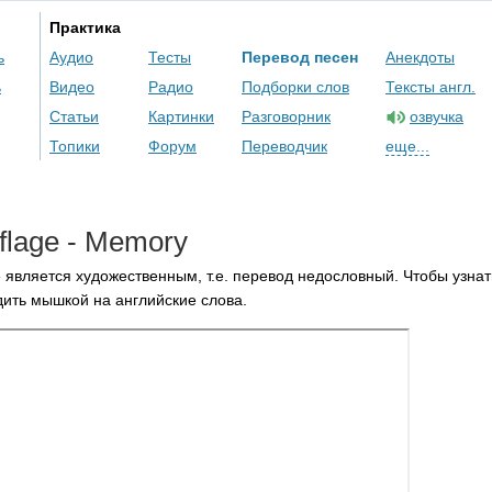
Практика
ь
Аудио
Тесты
Перевод песен
Анекдоты
ь
Видео
Радио
Подборки слов
Тексты англ.
Статьи
Картинки
Разговорник
озвучка
Топики
Форум
Переводчик
еще...
lage
-
Memory
 является художественным, т.е. перевод недословный. Чтобы узнат
ить мышкой на английские слова.