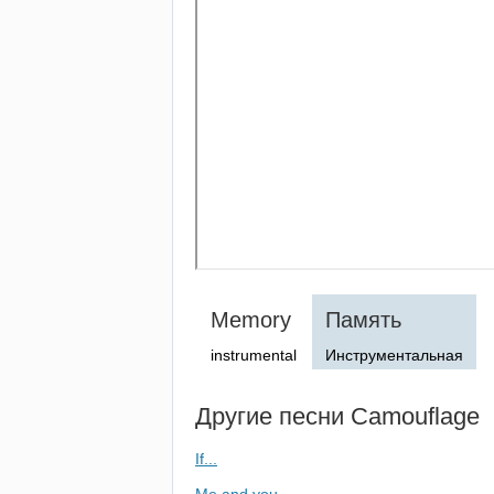
Memory
Память
instrumental
Инструментальная
Другие песни
Camouflage
If...
Me and you