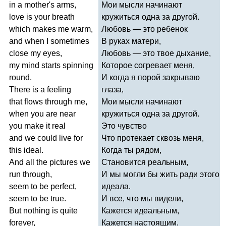
in
a
mother's
arms
,
Мои мысли начинают
love
is
your
breath
кружиться одна за другой.
which
makes
me
warm
,
Любовь — это ребенок
and
when
I
sometimes
В руках матери,
close
my
eyes
,
Любовь — это твое дыхание,
my
mind
starts
spinning
Которое согревает меня,
round
.
И когда я порой закрываю
There
is
a
feeling
глаза,
that
flows
through
me
,
Мои мысли начинают
when
you
are
near
кружиться одна за другой.
you
make
it
real
Это чувство
and
we
could
live
for
Что протекает сквозь меня,
this
ideal
.
Когда ты рядом,
And
all
the
pictures
we
Становится реальным,
run
through
,
И мы могли бы жить ради этого
seem
to
be
perfect
,
идеала.
seem
to
be
true
.
И все, что мы видели,
But
nothing
is
quite
Кажется идеальным,
forever
,
Кажется настоящим.