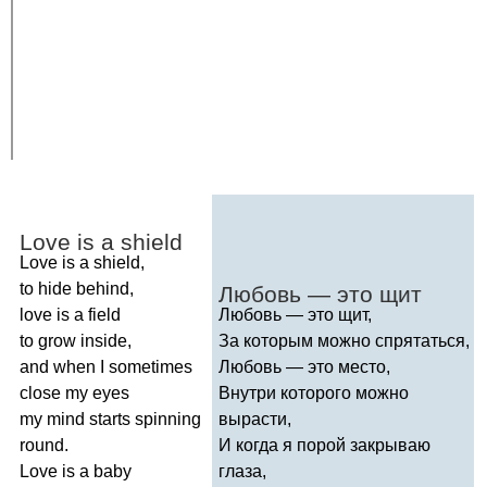
Love
is
a
shield
Love
is
a
shield
,
to
hide
behind
,
Любовь — это щит
love
is
a
field
Любовь — это щит,
to
grow
inside
,
За которым можно спрятаться,
and
when
I
sometimes
Любовь — это место,
close
my
eyes
Внутри которого можно
my
mind
starts
spinning
вырасти,
round
.
И когда я порой закрываю
Love
is
a
baby
глаза,