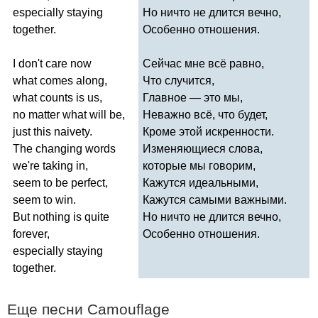
especially
staying
Но ничто не длится вечно,
together
.
Особенно отношения.
I
don't
care
now
Сейчас мне всё равно,
what
comes
along
,
Что случится,
what
counts
is
us
,
Главное — это мы,
no
matter
what
will
be
,
Неважно всё, что будет,
just
this
naivety
.
Кроме этой искренности.
The
changing
words
Изменяющиеся слова,
we're
taking
in
,
которые мы говорим,
seem
to
be
perfect
,
Кажутся идеальными,
seem
to
win
.
Кажутся самыми важными.
But
nothing
is
quite
Но ничто не длится вечно,
forever
,
Особенно отношения.
especially
staying
together
.
Еще песни
Camouflage