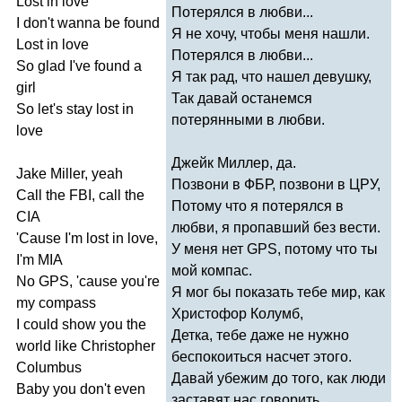
Lost
in
love
Потерялся в любви...
I
don't
wanna
be
found
Я не хочу, чтобы меня нашли.
Lost
in
love
Потерялся в любви...
So
glad
I've
found
a
Я так рад, что нашел девушку,
girl
Так давай останемся
So
let's
stay
lost
in
потерянными в любви.
love
Джейк Миллер, да.
Jake
Miller
,
yeah
Позвони в ФБР, позвони в ЦРУ,
Call
the
FBI
,
call
the
Потому что я потерялся в
CIA
любви, я пропавший без вести.
'
Cause
I'm
lost
in
love
,
У меня нет
GPS
, потому что ты
I'm
MIA
мой компас.
No
GPS
, '
cause
you're
Я мог бы показать тебе мир, как
my
compass
Христофор Колумб,
I
could
show
you
the
Детка, тебе даже не нужно
world
like
Christopher
беспокоиться насчет этого.
Columbus
Давай убежим до того, как люди
Baby
you
don't
even
заставят нас говорить.