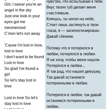
чувство, что испытываю к тебе.
Girl
,
I
swear
you're
an
Вкус твоих губ делает меня
angel
in
the
sky
счастливым.
Just
one
look
in
your
Клянусь, ты ангел на небе.
eyes
got
me
Стоит лишь заглянуть в твои
mesmerized
глаза, я — загипнотизирован.
C'mon
let's
run
away
Давай сбежим.
'
Cause
I'm
lost
in
love
,
Потому что я потерялся в
lost
in
love
любви, потерялся в любви.
I
don't
want
to
be
found
Я не хочу, чтобы меня нашли.
Lost
in
love
Потерялся в любви...
So
glad
I've
found
a
Я так рад, что нашел девушку,
girl
Так давай останемся
So
let's
stay
lost
in
потерянными в любви.
love
Потерялся в любви, так давай
Lost
in
love
So
let's
останемся потерянными в
stay
lost
in
love
любви.