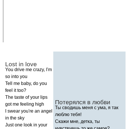
Lost
in
love
You
drive
me
crazy
,
I'm
so
into
you
Tell
me
baby
,
do
you
feel
it
too
?
The
taste
of
your
lips
Потерялся в любви
got
me
feeling
high
Ты сводишь меня с ума, я так
I
swear
you're
an
angel
люблю тебя!
in
the
sky
Скажи мне, детка, ты
Just
one
look
in
your
чувствуешь то же самое?