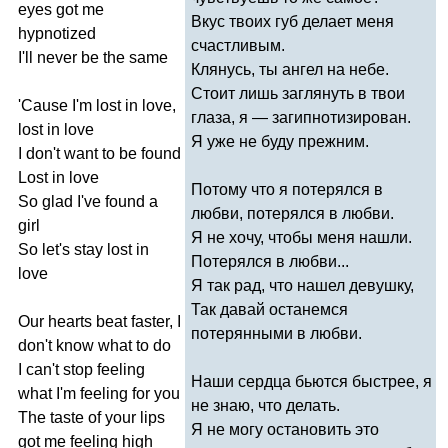
eyes
got
me
Вкус твоих губ делает меня
hypnotized
счастливым.
I'll
never
be
the
same
Клянусь, ты ангел на небе.
Стоит лишь заглянуть в твои
'
Cause
I'm
lost
in
love
,
глаза, я — загипнотизирован.
lost
in
love
Я уже не буду прежним.
I
don't
want
to
be
found
Lost
in
love
Потому что я потерялся в
So
glad
I've
found
a
любви, потерялся в любви.
girl
Я не хочу, чтобы меня нашли.
So
let's
stay
lost
in
Потерялся в любви...
love
Я так рад, что нашел девушку,
Так давай останемся
Our
hearts
beat
faster
,
I
потерянными в любви.
don't
know
what
to
do
I
can't
stop
feeling
Наши сердца бьются быстрее, я
what
I'm
feeling
for
you
не знаю, что делать.
The
taste
of
your
lips
Я не могу остановить это
got
me
feeling
high