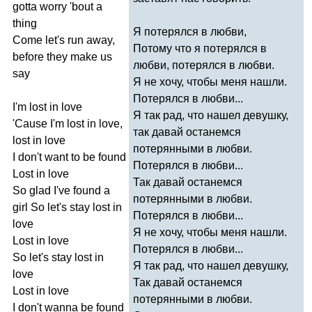
gotta
worry
'
bout
a
thing
Я потерялся в любви,
Come
let's
run
away
,
Потому что я потерялся в
before
they
make
us
любви, потерялся в любви.
say
Я не хочу, чтобы меня нашли.
Потерялся в любви...
I'm
lost
in
love
Я так рад, что нашел девушку,
'
Cause
I'm
lost
in
love
,
так давай останемся
lost
in
love
потерянными в любви.
I
don't
want
to
be
found
Потерялся в любви...
Lost
in
love
Так давай останемся
So
glad
I've
found
a
потерянными в любви.
girl
So
let's
stay
lost
in
Потерялся в любви...
love
Я не хочу, чтобы меня нашли.
Lost
in
love
Потерялся в любви...
So
let's
stay
lost
in
Я так рад, что нашел девушку,
love
Так давай останемся
Lost
in
love
потерянными в любви.
I
don't
wanna
be
found