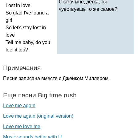
Скажи мне, детка, ты
Lost
in
love
чувствуешь то же самое?
So
glad
I've
found
a
girl
So
let's
stay
lost
in
love
Tell
me
baby
,
do
you
feel
it
too
?
Примечания
Песня записана вместе с Джейком Миллером.
Еще песни
Big
time
rush
Love me again
Love me again (original version)
Love me love me
Music sounds better with U