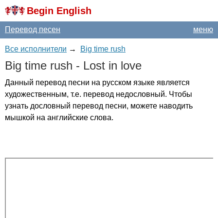
Begin English
Перевод песен
меню
Все исполнители
→
Big time rush
Big
time
rush
-
Lost
in
love
Данный перевод песни на русском языке является
художественным, т.е. перевод недословный. Чтобы
узнать дословный перевод песни, можете наводить
мышкой на английские слова.