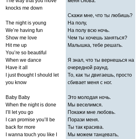
The
way
that
you
move
меня снова.
knocks
me
down
Скажи мне, что ты любишь?
The
night
is
young
На полу,
We
’
re
having
fun
На полу всю ночь.
Show
me
love
Чем ты хочешь заняться?
Hit
me
up
Малышка, тебе решать.
You
’
re
so
beautiful
When
we
dance
Я знал, что ты вернешься на
Have
it
all
очередной раунд.
I
just
thought
I
should
let
То, как ты двигаешь, просто
you
know
сбивает меня с ног.
Baby
Baby
Это молодая ночь.
When
the
night
is
done
Мы веселимся.
I
’
ll
let
you
go
Покажи мне любовь.
I
can
promise
you
’
ll
be
Порази меня.
back
for
more
Ты так красива.
I
wanna
touch
you
like
I
Мы можем танцевать,