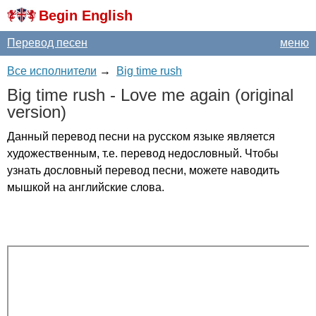
Begin English
Перевод песен
меню
Все исполнители
→
Big time rush
Big
time
rush
-
Love
me
again
(
original
version
)
Данный перевод песни на русском языке является
художественным, т.е. перевод недословный. Чтобы
узнать дословный перевод песни, можете наводить
мышкой на английские слова.