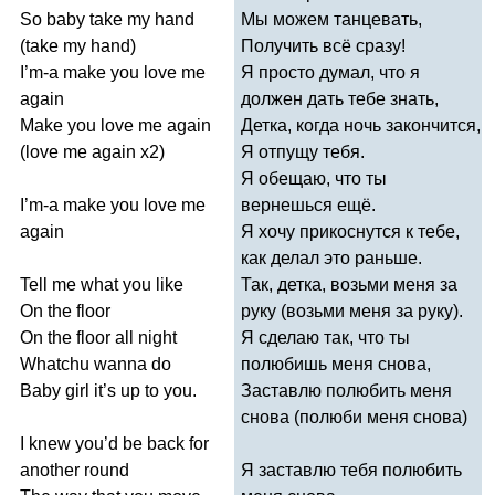
So
baby
take
my
hand
Мы можем танцевать,
(
take
my
hand
)
Получить всё сразу!
I
’
m-a
make
you
love
me
Я просто думал, что я
again
должен дать тебе знать,
Make
you
love
me
again
Детка, когда ночь закончится,
(
love
me
again
x
2)
Я отпущу тебя.
Я обещаю, что ты
I
’
m-a
make
you
love
me
вернешься ещё.
again
Я хочу прикоснутся к тебе,
как делал это раньше.
Tell
me
what
you
like
Так, детка, возьми меня за
On
the
floor
руку (возьми меня за руку).
On
the
floor
all
night
Я сделаю так, что ты
Whatchu
wanna
do
полюбишь меня снова,
Baby
girl
it
’
s
up
to
you
.
Заставлю полюбить меня
снова (полюби меня снова)
I
knew
you
’
d
be
back
for
another
round
Я заставлю тебя полюбить