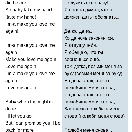
did
before
Получить всё сразу!
So
baby
take
my
hand
Я просто думал, что я
(
take
my
hand
)
должен дать тебе знать...
I
’
m-a
make
you
love
me
again
!
Детка, детка,
Когда ночь закончится,
I
’
m-a
make
you
love
me
Я отпущу тебя.
again
Я обещаю, что ты
Make
you
love
me
again
вернешься ещё.
Love
me
again
Так, детка, возьми меня за
I
’
m-a
make
you
love
me
руку (возьми меня за руку).
again
Я сделаю так, что ты
Love
me
again
полюбишь меня снова,
Я сделаю так, что ты
Baby
when
the
night
is
полюбишь меня снова,
done
Заставлю полюбить меня
I
’
ll
let
you
go
снова (полюби меня снова)
But
I
can
promise
you
’
ll
be
back
for
more
Полюби меня снова...