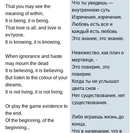
Что ты увидишь —
That
you
may
see
the
внутреннюю суть
meaning
of
within
,
Изречения, изречения.
It
is
being
,
it
is
being
.
Любовь есть все и
That
love
is
all
,
and
love
is
каждый есть любовь
ev'ryone
,
Это знание, это знание.
It
is
knowing
,
it
is
knowing
.
Невежество, как плач о
When
ignorance
and
haste
мертвеце, -
may
mourn
the
dead
Это поверие, это
It
is
believing
,
it
is
believing
.
поверие.
But
listen
to
the
colour
of
your
Когда ты не услышал
dreams
,
цвета снов -
It
is
not
living
,
it
is
not
living
.
Нет существования, нет
существования.
Or
play
the
game
existence
to
the
end
.
Либо играешь жизнь до
Of
the
beginning
,
of
the
конца,
beginning
...
Что в начинании, что в