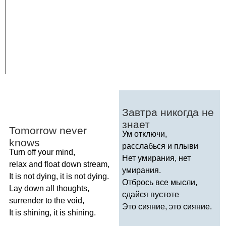
Завтра никогда не
знает
Tomorrow
never
Ум отключи,
knows
расслабься и плыви
Turn
off
your
mind
,
Нет умирания, нет
relax
and
float
down
stream
,
умирания.
It
is
not
dying
,
it
is
not
dying
.
Отбрось все мысли,
Lay
down
all
thoughts
,
сдайся пустоте
surrender
to
the
void
,
Это сияние, это сияние.
It
is
shining
,
it
is
shining
.