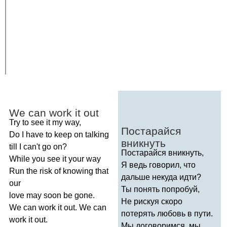
We
can
work
it
out
Try
to
see
it
my
way
,
Постарайся
Do
I
have
to
keep
on
talking
вникнуть
till
I
can't
go
on
?
Постарайся вникнуть,
While
you
see
it
your
way
Я ведь говорил, что
Run
the
risk
of
knowing
that
дальше некуда идти?
our
Ты понять попробуй,
love
may
soon
be
gone
.
Не рискуя скоро
We
can
work
it
out
.
We
can
потерять любовь в пути.
work
it
out
.
Мы договоримся, мы