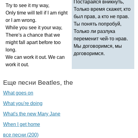
Постарайся вникнуть,
Try
to
see
it
my
way
,
Только время скажет, кто
Only
time
will
tell
if
I
am
right
был прав, а кто не прав.
or
I
am
wrong
.
Ты понять попробуй,
While
you
see
it
your
way
,
Только ли разлука
There's
a
chance
that
we
переменит чей-то нрав.
might
fall
apart
before
too
Мы договоримся, мы
long
.
договоримся.
We
can
work
it
out
.
We
can
work
it
out
.
Еще песни
Beatles
,
the
What goes on
What you're doing
What's the new Mary Jane
When I get home
все песни (200)