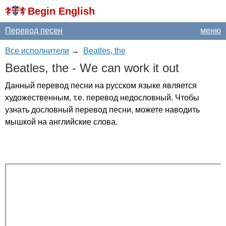
Begin English
Перевод песен
меню
Все исполнители
→
Beatles, the
Beatles
,
the
-
We
can
work
it
out
Данный перевод песни на русском языке является
художественным, т.е. перевод недословный. Чтобы
узнать дословный перевод песни, можете наводить
мышкой на английские слова.