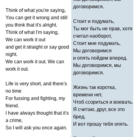
договоримся.
Think
of
what
you're
saying
,
You
can
get
it
wrong
and
still
Стоит и подумать,
you
think
that
it's
alright
.
Ты мог быть не прав, хотя
Think
of
what
I'm
saying
,
считал наоборот,
We
can
work
it
out
Стоит мне подумать,
and
get
it
straight
or
say
good
Мы договоримся
night
.
и опять пойдем вперед.
We
can
work
it
out
.
We
can
Мы договоримся, мы
work
it
out
.
договоримся.
Life
is
very
short
,
and
there's
Жизнь так коротка,
no
time
времени нет,
For
fussing
and
fighting
,
my
Чтоб ссориться и воевать.
friend
.
Я считаю, друг, все это
I
have
always
thought
that
it's
бред,
a
crime
,
И вот прошу тебя опять.
So
I
will
ask
you
once
again
.