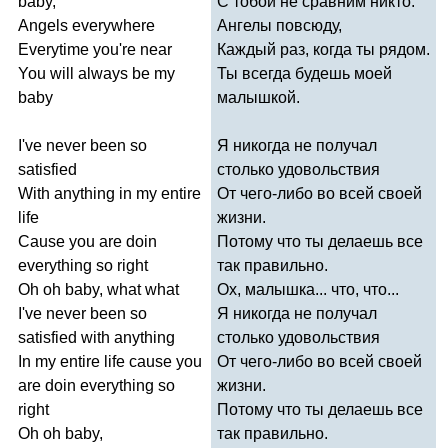
baby
,
С тобой не сравним никто.
Angels
everywhere
Ангелы повсюду,
Everytime
you're
near
Каждый раз, когда ты рядом.
You
will
always
be
my
Ты всегда будешь моей
baby
малышкой.
I've
never
been
so
Я никогда не получал
satisfied
столько удовольствия
With
anything
in
my
entire
От чего-либо во всей своей
life
жизни.
Cause
you
are
doin
Потому что ты делаешь все
everything
so
right
так правильно.
Oh
oh
baby
,
what
what
Ох, малышка... что, что...
I've
never
been
so
Я никогда не получал
satisfied
with
anything
столько удовольствия
In
my
entire
life
cause
you
От чего-либо во всей своей
are
doin
everything
so
жизни.
right
Потому что ты делаешь все
Oh
oh
baby
,
так правильно.