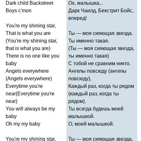
Dark
child
Backstreet
Ох, малышка...
Boys
c'mon
Дарк Чаилд, Бекстрит Бойс,
вперед!
You're
my
shining
star
,
That
is
what
you
are
Ты — моя сияющая звезда.
(
You're
my
shining
star
,
Ты именно такая.
that
is
what
you
are
)
(Ты — моя сияющая звезда,
There
is
no
one
like
you
ты именно такая)
baby
С тобой не сравним никто.
Angels
everywhere
Ангелы повсюду (ангелы
(
Angels
everywhere
)
повсюду),
Everytime
you're
Каждый раз, когда ты рядом
near
(
Everytime
you're
(каждый раз, когда ты
near
)
рядом).
You
will
always
be
my
Ты всегда будешь моей
baby
малышкой.
Oh
my
my
baby
О, моей малышкой.
You're
my
shining
star
,
Ты — моя сияющая звезда.