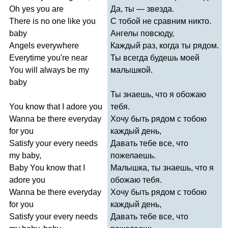
Oh
yes
you
are
Да, ты — звезда.
There
is
no
one
like
you
С тобой не сравним никто.
baby
Ангелы повсюду,
Angels
everywhere
Каждый раз, когда ты рядом.
Everytime
you're
near
Ты всегда будешь моей
You
will
always
be
my
малышкой.
baby
Ты знаешь, что я обожаю
You
know
that
I
adore
you
тебя.
Wanna
be
there
everyday
Хочу быть рядом с тобою
for
you
каждый день,
Satisfy
your
every
needs
Давать тебе все, что
my
baby
,
пожелаешь.
Baby
You
know
that
I
Малышка, ты знаешь, что я
adore
you
обожаю тебя.
Wanna
be
there
everyday
Хочу быть рядом с тобою
for
you
каждый день,
Satisfy
your
every
needs
Давать тебе все, что