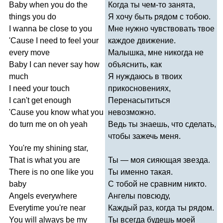
Baby
when
you
do
the
Когда ты чем-то занята,
things
you
do
Я хочу быть рядом с тобою.
I
wanna
be
close
to
you
Мне нужно чувствовать твое
'
Cause
I
need
to
feel
your
каждое движение.
every
move
Малышка, мне никогда не
Baby
I
can
never
say
how
объяснить, как
much
Я нуждаюсь в твоих
I
need
your
touch
прикосновениях,
I
can't
get
enough
Перенасытиться
'
Cause
you
know
what
you
невозможно.
do
turn
me
on
oh
yeah
Ведь ты знаешь, что сделать,
чтобы зажечь меня.
You're
my
shining
star
,
That
is
what
you
are
Ты — моя сияющая звезда.
There
is
no
one
like
you
Ты именно такая.
baby
С тобой не сравним никто.
Angels
everywhere
Ангелы повсюду,
Everytime
you're
near
Каждый раз, когда ты рядом.
You
will
always
be
my
Ты всегда будешь моей