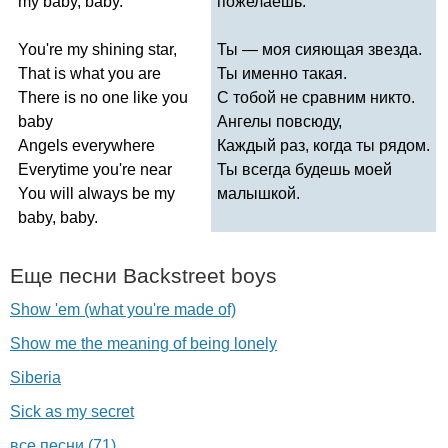
my
baby
,
baby
.
пожелаешь.
You're
my
shining
star
,
Ты — моя сияющая звезда.
That
is
what
you
are
Ты именно такая.
There
is
no
one
like
you
С тобой не сравним никто.
baby
Ангелы повсюду,
Angels
everywhere
Каждый раз, когда ты рядом.
Everytime
you're
near
Ты всегда будешь моей
You
will
always
be
my
малышкой.
baby
,
baby
.
Еще песни
Backstreet
boys
Show 'em (what you're made of)
Show me the meaning of being lonely
Siberia
Sick as my secret
все песни (71)