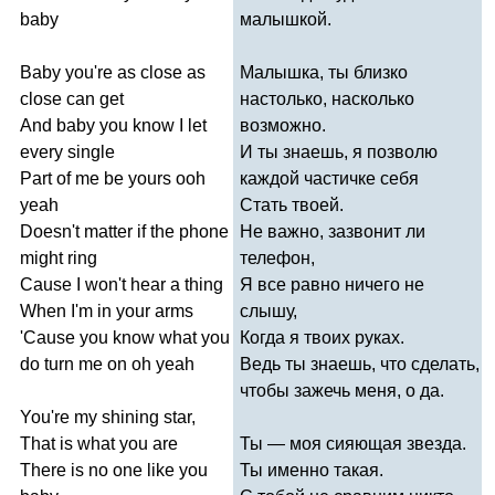
baby
малышкой.
Baby
you're
as
close
as
Малышка, ты близко
close
can
get
настолько, насколько
And
baby
you
know
I
let
возможно.
every
single
И ты знаешь, я позволю
Part
of
me
be
yours
ooh
каждой частичке себя
yeah
Стать твоей.
Doesn't
matter
if
the
phone
Не важно, зазвонит ли
might
ring
телефон,
Cause
I
won't
hear
a
thing
Я все равно ничего не
When
I'm
in
your
arms
слышу,
'
Cause
you
know
what
you
Когда я твоих руках.
do
turn
me
on
oh
yeah
Ведь ты знаешь, что сделать,
чтобы зажечь меня, о да.
You're
my
shining
star
,
That
is
what
you
are
Ты — моя сияющая звезда.
There
is
no
one
like
you
Ты именно такая.