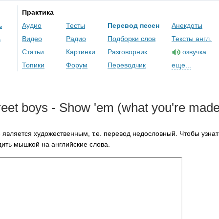
Практика
ь
Аудио
Тесты
Перевод песен
Анекдоты
ь
Видео
Радио
Подборки слов
Тексты англ.
Статьи
Картинки
Разговорник
озвучка
Топики
Форум
Переводчик
еще...
reet
boys
-
Show
'
em
(
what
you're
mad
 является художественным, т.е. перевод недословный. Чтобы узнат
ить мышкой на английские слова.