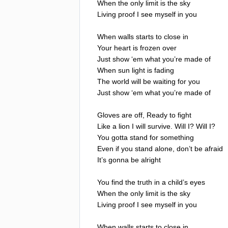
When
the
only
limit
is
the
sky
Living
proof
I
see
myself
in
you
When
walls
starts
to
close
in
Your
heart
is
frozen
over
Just
show
‘
em
what
you
’
re
made
of
When
sun
light
is
fading
The
world
will
be
waiting
for
you
Just
show
‘
em
what
you
’
re
made
of
Gloves
are
off
,
Ready
to
fight
Like
a
lion
I
will
survive
.
Will
I
?
Will
I
?
You
gotta
stand
for
something
Even
if
you
stand
alone
,
don
’
t
be
afraid
It
’
s
gonna
be
alright
You
find
the
truth
in
a
child
’
s
eyes
When
the
only
limit
is
the
sky
Living
proof
I
see
myself
in
you
When
walls
starts
to
close
in