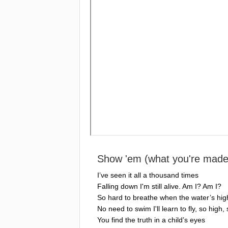
Show
'
em
(
what
you're
mad
I
’
ve
seen
it
all
a
thousand
times
Falling
down
I'm
still
alive
.
Am
I
?
Am
I
?
So
hard
to
breathe
when
the
water
’
s
hig
No
need
to
swim
I'll
learn
to
fly
,
so
high
,
You
find
the
truth
in
a
child
’
s
eyes