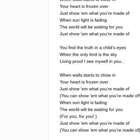
Your
heart
is
frozen
over
Just
show
‘
em
what
you
’
re
made
of
When
sun
light
is
fading
The
world
will
be
waiting
for
you
Just
show
‘
em
what
you
’
re
made
of
You
find
the
truth
in
a
child
’
s
eyes
When
the
only
limit
is
the
sky
Living
proof
I
see
myself
in
you
...
When
walls
starts
to
close
in
Your
heart
is
frozen
over
Just
show
‘
em
what
you
’
re
made
of
(
You
can
show
'
em
what
you're
made
of
When
sun
light
is
fading
The
world
will
be
waiting
for
you
(
For
you
,
for
you
! )
Just
show
‘
em
what
you
’
re
made
of
(
You
can
show
‘
em
what
you
’
re
made
of