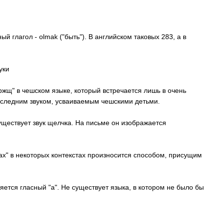
ный глагол -
olmak
("быть"). В английском таковых 283, а в
уки
ржщ" в чешском языке, который встречается лишь в очень
оследним звуком, усваиваемым чешскими детьми.
ществует звук щелчка. На письме он изображается
лах" в некоторых контекстах произносится способом, присущим
тся гласный "а". Не существует языка, в котором не было бы