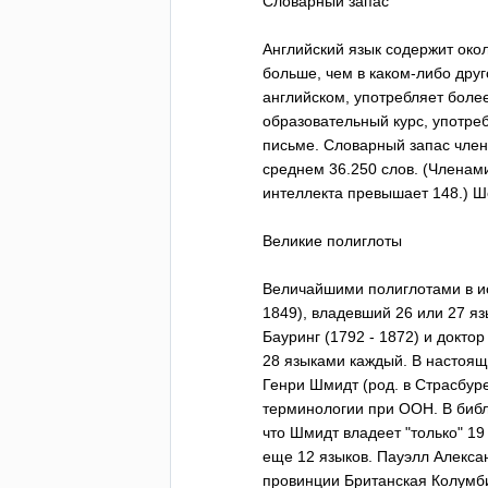
Словарный запас
Английский язык содержит окол
больше, чем в каком-либо друг
английском, употребляет более
образовательный курс, употреб
письме. Словарный запас чле
среднем 36.250 слов. (Членами
интеллекта превышает 148.) Ш
Великие полиглоты
Величайшими полиглотами в и
1849), владевший 26 или 27 яз
Бауринг (1792 - 1872) и докто
28 языками каждый. В настоя
Генри Шмидт (род. в Страсбуре 
терминологии при ООН. В библ
что Шмидт владеет "только" 19
еще 12 языков. Пауэлл Алексан
провинции Британская Колумби