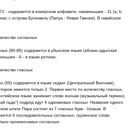
72 - содержится в кхмерском алфавите, наименьшее - 11 (а,
b
,
токас с острова Бугенвиль (Папуа - Новая Гвинея). В гавайском
ичество согласных
ных (80-85) содержится в убыхском языке (абхазо-адыгская
еньшее - 6 - в языке ротокас.
ичество гласных
х (55) содержится в языке седанг (Центральный Вьетнам),
отором имеется только 2. Первое место по количеству гласных,
английском языке занимает слово
euouae
(музыкальный термин);
рай льда") подряд идут 4 одинаковых гласных. Название одного
ском штате Пара состоит из 7 гласных букв -
Uoiauai
. В
еется 6 последовательных согласных, грузинское слово
ельно произносимых согласных.