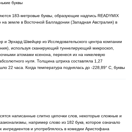
нькие буквы
яются 183-метровые буквы, образующие надпись
READYMIX
ю на земле в Восточной Балладонии (Западная Австралия) в
лер и Эрхард Швейцер из Исследовательского центра компании
ния), используя сканирующий туннелирующий микроскоп,
очными атомами ксенона, перенеся их на никелевую
абсолютного нуля. Толщина штриха составляла 1,27
ло 22 часа. Когда температура поднялась до -228,89° С, буквы
ятся написанные слитно цепочки слов, некоторые сложные и
казионализмы, например слово из 182 букв, которое означало
ых ингредиентов и употреблялось в комедии Аристофана