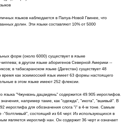
языков
ичных языков наблюдается в Папуа-Новой Гвинее, что
анных долин. Эти языки составляют 10% от 5000
ьных форм (около 6000) существует в языке
чиппева; в другом языке аборигенов Северной Америки --
иксов; в табасаранском языке (Дагестан) существует 48
о время как эскимосский язык имеет 63 формы настоящего
ельные в этом языке имеют 252 флексии.
го языка "Чжунвэнь дацзидянь" содержится 49.905 иероглифов.
 значения, например такие, как "
o
дежда", "икота", "вшивый". В
 92 иероглифа для
o
бозначения слога "
i
" в 4-м тоне. Самым
 -"болтливый", состоящий из 64 черт. Из использующихся в
м является иероглиф нан. Он содержит 36 черт и означает