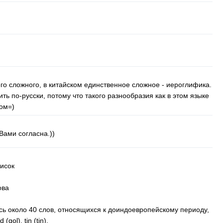
его сложного, в китайском единственное сложное - иероглифика.
ить по-русски, потому что такого разнообразия как в этом языке
гом=)
ами согласна.))
исок
ова
сь около 40 слов, относящихся к доиндоевропейскому периоду,
ld
(
gol
),
tin
(
tin
).