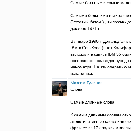
Самые большие и самые мале
Самыми большими в мире явл
("готовый бетон") , выложенну
декабре 1971 г.
В январе 1990 г. Дональд Эйг
IBM
в Сан-Хосе (штат Калифор
выложили надпись
IBM
35 один
поверхность, охлажденную до 
нанометра. На эту операцию уш
испарились.
Максим Тулинов
Слова
Самые длинные слова
К самым длинным словам относ
агглютинативные слова или ок
фрикасе из 17 сладких и кисл