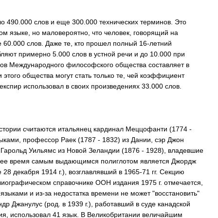
о 490.000 слов и еще 300.000 технических терминов. Это
ом языке, но маловероятно, что человек, говорящий на
 60.000 слов. Даже те, кто прошел полный 16-летний
ляют примерно 5.000 слов в устной речи и до 10.000 при
нов Международного философского общества составляет в
 этого общества могут стать только те, чей коэффициент
експир использовал в своих произведениях 33.000 слов.
стории считаются итальянец кардинал Меццофанти (1774 -
ыками, профессор Раек (1787 - 1832) из Дании, сэр Джон
р Гарольд Уильямс из Новой Зеландии (1876 - 1928), владевшие
щее время самым выдающимся полиглотом является Джордж
28 декабря 1914 г.), возглавлявший в 1965-71 гг. Секцию
иографическом справочнике ООН издания 1975 г. отмечается,
 языками и из-за недостатка времени не может "восстановить"
др Джанулус (род. в 1939 г.), работавший в суде канадской
я, использовал 41 язык. В Великобритании величайшим