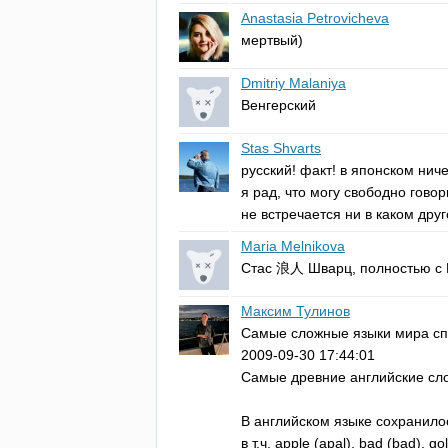
Anastasia Petrovicheva
мертвый)
Dmitriy Malaniya
Венгерский
Stas Shvarts
русский! факт! в японском нич
я рад, что могу свободно говор
не встречается ни в каком дру
Maria Melnikova
Стас 浪人 Шварц, полностью с В
Максим Тулинов
Самые сложные языки мира сп
2009-09-30 17:44:01
Самые древние английские сл
В английском языке сохранило
в т.ч.
apple
(
apal
),
bad
(
bad
),
go