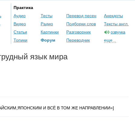
Практика
ь
Аудио
Тесты
Перевод песен
Анекдоты
ь
Видео
Радио
Подборки слов
Тексты англ.
Статьи
Картинки
Разговорник
озвучка
Топики
Форум
Переводчик
еще...
трудный язык мира
АЙСКИМ,ЯПОНСКИМ И ВСЁ В ТОМ ЖЕ НАПРАВЛЕНИИ=]