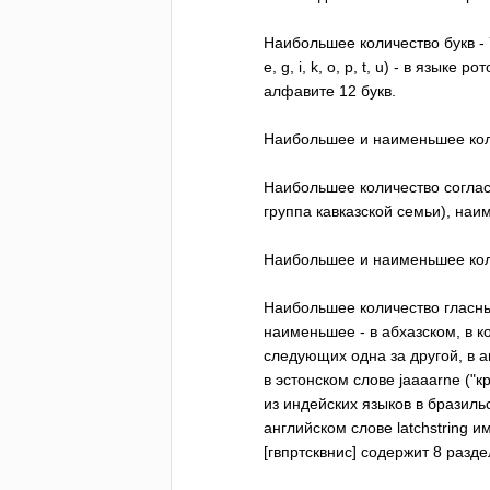
Наибольшее количество букв - 
е,
g
,
i
,
k
, о, р,
t
,
u
) - в языке ро
алфавите 12 букв.
Наибольшее и наименьшее кол
Наибольшее количество соглас
группа кавказской семьи), наим
Наибольшее и наименьшее кол
Наибольшее количество гласны
наименьшее - в абхазском, в к
следующих одна за другой, в 
в эстонском слове
jaaaarne
("к
из индейских языков в бразиль
английском слове
latchstring
им
[гвпртсквнис] содержит 8 разд