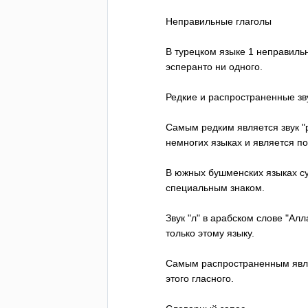
Неправильные глаголы
В турецком языке 1 неправиль
эсперанто ни одного.
Редкие и распространенные зв
Самым редким является звук "
немногих языках и является п
В южных бушменских языках су
специальным знаком.
Звук "л" в арабском слове "Ал
только этому языку.
Самым распространенным являе
этого гласного.