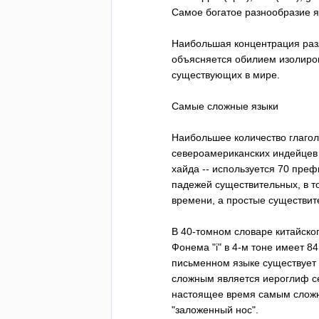
Самое богатое разнообразие 
Наибольшая концентрация разл
объясняется обилием изолиров
существующих в мире.
Самые сложные языки
Наибольшее количество глагол
североамериканских индейцев 
хайда -- используется 70 преф
падежей существительных, в т
времени, а простые существит
В 40-томном словаре китайско
Фонема "
i
" в 4-м тоне имеет 84
письменном языке существует
сложным является иероглиф се
настоящее время самым сложны
"заложенный нос".