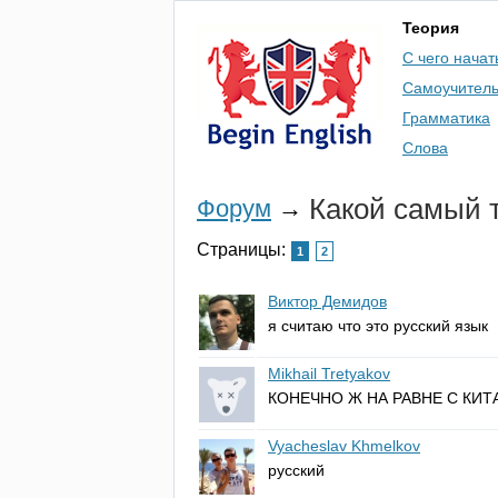
Теория
С чего начат
Самоучител
Грамматика
Слова
Какой самый 
Форум
→
Страницы:
1
2
Виктор Демидов
я считаю что это русский язык
Mikhail Tretyakov
КОНЕЧНО Ж НА РАВНЕ С КИТ
Vyacheslav Khmelkov
русский