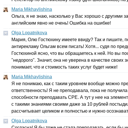
Maria Mikhaylishina
Ольга, я не знаю, насколько у Вас хорошо с другими 
английским явно не очень! Ошибка на ошибке!
Olga Lopatnikova
Мария, Олю Гостюхину имеете ввиду? Так и пишите, п
антирекламу Ольгам всем писать! Хотя... судя по п
Гостюхиной ясно, что вы обращаетесь к ней. Но вы по
"недорого". Значит, она не уверена в качестве своих 
понимает, что и стоимость таких услуг будет ниже!
Maria Mikhaylishina
Я не понимаю, как с таким уровнем вообще можно пре
ответственность! Я не преподавала, пока не получила
способности преподавать
CPE
. А тут у нее на элеме
с такими знаниями своими даже за 10 рублей постыдил
рассчитывает целиком и полностью и нужно осознават
Olga Lopatnikova
Согласна! Я бы тоже не стала преподавать, если бы 