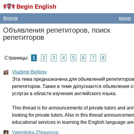
Begin English
Форум
меню
Объявления репетиторов, поиск
репетиторов
Страницы:
1
2
3
4
5
6
7
8
Vladimir Belikov
Эта тема предназначена для объявлений репетиторов 
репетиторов. Также в теме допускаются объявления 
услугах в области изучения английского языка.
This
thread
is
for
announcements
of
private
tutors
and
an
looking
for
private
tutors
.
Also
in
this
thread
announcemen
educational
services
in
learning
the
English
language
are
Valentinka Zhigunova