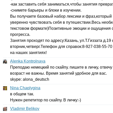
-как заставить себя заниматься,чтобы занятия превра
-снимете барьеры и блоки в изучении.
Вы получаете базовый набор лексики и фраз,который
уверенно чувствовать себя в путешествии.Весь необ
текстовом формате)Позитивные эмоции и ощущения с
прогресса.
Занятия проходят по адресу:Казань, ул.Т.Гиззата д.19 
вторник,четверг.Телефон для справок:8-927-038-55-7
на наших занятиях!
Alenka Kontrolnaya
Преподаю немецкий по скайпу. пишите в личку, отвечу
возраст не важны. Время занятий удобное для вас.
skype
:
alona
_
deutsch
Nina Chaplygina
в общем так.
Нужен репетитор по скайпу. В личку:-)
Vladimir Belikov