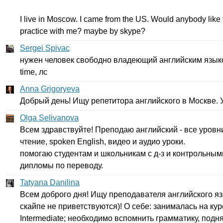
I
live
in
Moscow
.
I
came
from
the
US
.
Would
anybody
like
practice
with
me
?
maybe
by
skype
?
Sergei Spivac
нужен человек свободно владеющий английским языко
time
, лс
Anna Grigoryeva
Добрый день! Ищу репетитора английского в Москве.
Olga Selivanova
Всем здравствуйте! Преподаю английский - все уровн
чтение,
spoken
English
, видео и аудио уроки.
помогаю студентам и школьникам с д-з и контрольным
дипломы по переводу.
Tatyana Danilina
Всем доброго дня! Ищу преподавателя английского яз
скайпе не приветствуются)! О себе: занималась на кур
Intermediate
; необходимо вспомнить грамматику, подня