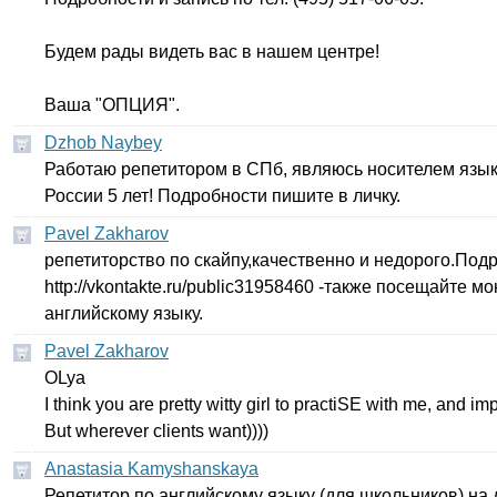
Будем рады видеть вас в нашем центре!
Ваша "ОПЦИЯ".
Dzhob Naybey
Работаю репетитором в СПб, являюсь носителем языка
России 5 лет! Подробности пишите в личку.
Pavel Zakharov
репетиторство по скайпу,качественно и недорого.Подр
http
://
vkontakte
.
ru
/
public
31958460 -также посещайте м
английскому языку.
Pavel Zakharov
OLya
I
think
you
are
pretty
witty
girl
to
practiSE
with
me
,
and
imp
But
wherever
clients
want
))))
Anastasia Kamyshanskaya
Репетитор по английскому языку (для школьников) на д