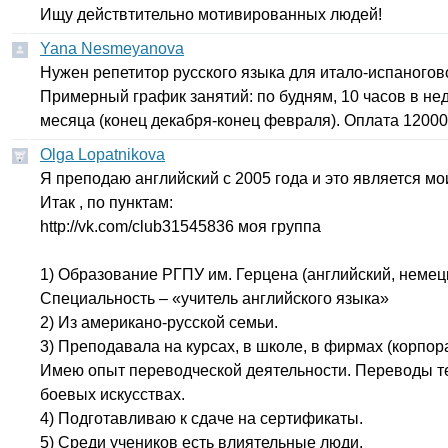
Ищу действтительно мотивированных людей!
Yana Nesmeyanova
Нужен репетитор русского языка для итало-испаногов
Примерный график занятий: по будням, 10 часов в не
месяца (конец декабря-конец февраля). Оплата 12000 
Olga Lopatnikova
Я преподаю английский с 2005 года и это является 
Итак , по пунктам:
http
://
vk
.
com
/
club
31545836 моя группа
1) Образование РГПУ им. Герцена (английский, немец
Специальность – «учитель английского языка»
2) Из американо-русской семьи.
3) Преподавала на курсах, в школе, в фирмах (корпор
Имею опыт переводческой деятельности. Переводы тех
боевых искусствах.
4) Подготавливаю к сдаче на сертификаты.
5) Среди учеников есть влиятельные люди.