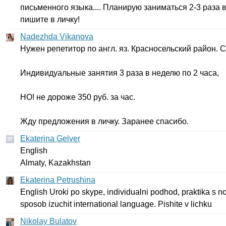
письменного языка.... Планирую заниматься 2-3 раза
пишите в личку!
Nadezhda Vikanova
Нужен репетитор по англ. яз. Красносельский район. 
Индивидуальные занятия 3 раза в неделю по 2 часа,
НО! не дороже 350 руб. за час.
Жду предложения в личку. Заранее спасибо.
Ekaterina Gelver
English
Almaty
,
Kazakhstan
Ekaterina Petrushina
English
Uroki
po
skype
,
individualni
podhod
,
praktika
s
no
sposob
izuchit
international
language
.
Pishite
v
lichku
Nikolay Bulatov