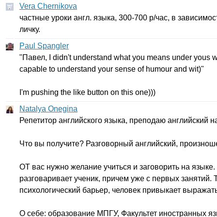
Vera Chernikova
частные уроки англ. языка, 300-700 р/час, в зависимос
личку.
Paul Spangler
"Павел,
I
didn't
understand
what
you
means
under
yous
w
capable
to
understand
your
sense
of
humour
and
wit
)"
I'm
pushing
the
like
button
on
this
one
)))
Natalya Onegina
Репетитор английского языка, преподаю английский н
Что вы получите? Разговорный английский, произнош
ОТ вас нужно желание учиться и заговорить на языке.
разговаривает ученик, причем уже с первых занятий. 
психологический барьер, человек привыкает выражать
О себе: образование МПГУ, Факультет иностранных я