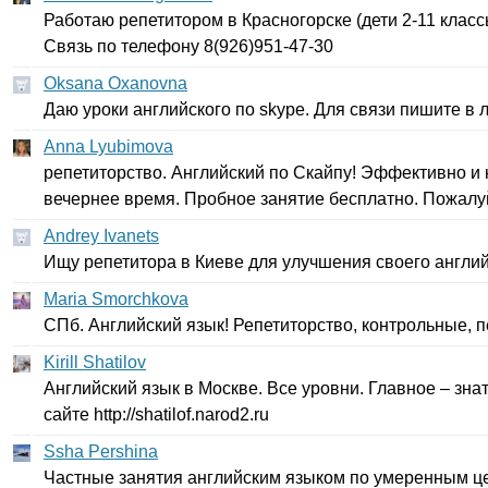
Работаю репетитором в Красногорске (дети 2-11 класс
Связь по телефону 8(926)951-47-30
Oksana Oxanovna
Даю уроки английского по
skype
. Для связи пишите в 
Anna Lyubimova
репетиторство. Английский по Скайпу! Эффективно и 
вечернее время. Пробное занятие бесплатно. Пожалуй
Andrey Ivanets
Ищу репетитора в Киеве для улучшения своего англи
Maria Smorchkova
СПб. Английский язык! Репетиторство, контрольные, п
Kirill Shatilov
Английский язык в Москве. Все уровни. Главное – зна
сайте
http
://
shatilof
.
narod
2.
ru
Ssha Pershina
Частные занятия английским языком по умеренным ц