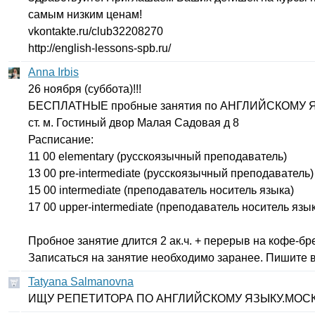
самым низким ценам!
vkontakte
.
ru
/
club
32208270
http
://
english-lessons-spb
.
ru
/
Anna Irbis
26 ноября (суббота)!!!
БЕСПЛАТНЫЕ пробные занятия по АНГЛИЙСКОМУ 
ст. м. Гостиный двор Малая Садовая д 8
Расписание:
11 00
elementary
(русскоязычный преподаватель)
13 00
pre-intermediate
(русскоязычный преподаватель)
15 00
intermediate
(преподаватель носитель языка)
17 00
upper-intermediate
(преподаватель носитель язык
Пробное занятие длится 2 ак.ч. + перерыв на кофе-бре
Записаться на занятие необходимо заранее. Пишите в
Tatyana Salmanovna
ИЩУ РЕПЕТИТОРА ПО АНГЛИЙСКОМУ ЯЗЫКУ.МОСКВ