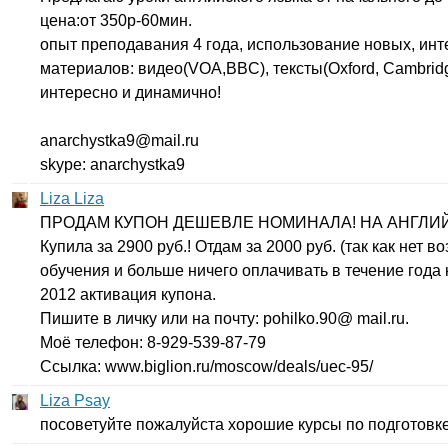
цена:от 350р-60мин.
опыт преподавания 4 года, использование новых, ин
материалов: видео(
VOA
,
BBC
), тексты(
Oxford
,
Cambrid
интересно и динамично!
anarchystka
9@
mail
.
ru
skype
:
anarchystka
9
Liza Liza
ПРОДАМ КУПОН ДЕШЕВЛЕ НОМИНАЛА! НА АНГЛИ
Купила за 2900 руб.! Отдам за 2000 руб. (так как нет в
обучения и больше ничего оплачивать в течение года 
2012 активация купона.
Пишите в личку или на почту:
pohilko
.90@
mail
.
ru
.
Моё телефон: 8-929-539-87-79
Ссылка:
www
.
biglion
.
ru
/
moscow
/
deals
/
uec-
95/
Liza Psay
посоветуйте пожалуйста хорошие курсы по подготовке