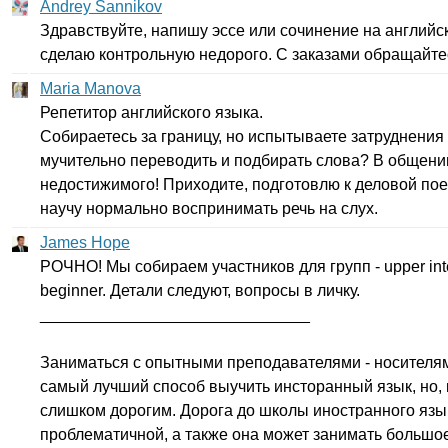
Andrey Sannikov
Здравствуйте, напишу эссе или сочинение на английск
сделаю контрольную недорого. С заказами обращайте
Maria Manova
Репетитор английского языка.
Собираетесь за границу, но испытываете затруднени
мучительно переводить и подбирать слова? В общении
недостижимого! Приходите, подготовлю к деловой поез
научу нормально воспринимать речь на слух.
James Hope
РОЧНО! Мы собираем участников для групп -
upper
in
beginner
. Детали следуют, вопросы в личку.
______________________________
Заниматься с опытными преподавателями - носителями
самый лучший способ выучить инсторанный язык, но, 
слишком дорогим. Дорога до школы иностранного язы
проблематичной, а также она может занимать большо