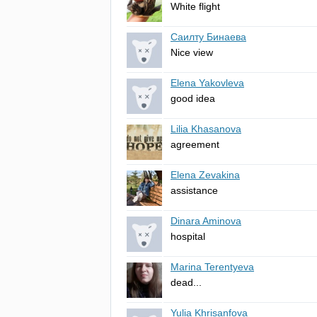
White
flight
Саилту Бинаева
Nice
view
Elena Yakovleva
good
idea
Lilia Khasanova
agreement
Elena Zevakina
assistance
Dinara Aminova
hospital
Marina Terentyeva
dead
...
Yulia Khrisanfova