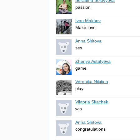
Serafima Solovyova
passion
Ivan Makhov
Make
love
Anna Shitova
sex
Zhenya Astafyeva
game
Veronika Nikitina
play
Viktoria Skachek
win
Anna Shitova
congratulations