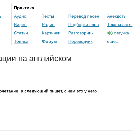
Практика
ь
Аудио
Тесты
Перевод песен
Анекдоты
ь
Видео
Радио
Подборки слов
Тексты англ.
Статьи
Картинки
Разговорник
озвучка
Топики
Форум
Переводчик
еще...
ации на английском
очетание, а следующий пишет, с чем это у него