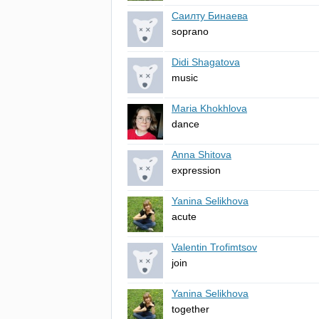
Саилту Бинаева
soprano
Didi Shagatova
music
Maria Khokhlova
dance
Anna Shitova
expression
Yanina Selikhova
acute
Valentin Trofimtsov
join
Yanina Selikhova
together