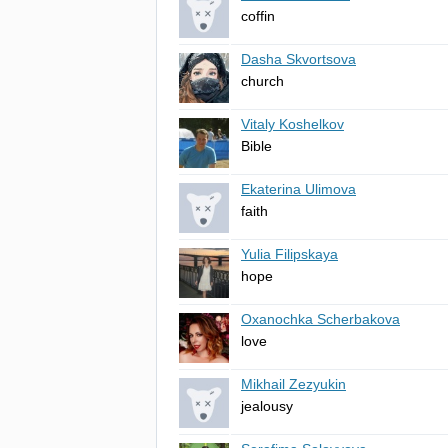
coffin
Dasha Skvortsova
church
Vitaly Koshelkov
Bible
Ekaterina Ulimova
faith
Yulia Filipskaya
hope
Oxanochka Scherbakova
love
Mikhail Zezyukin
jealousy