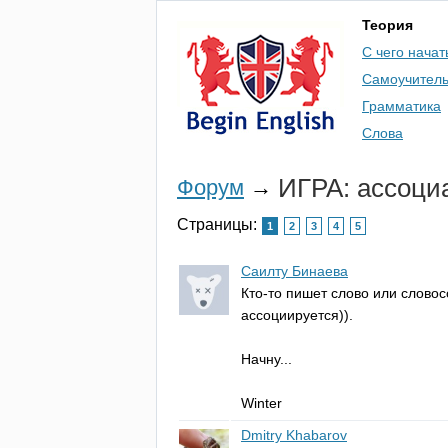
Теория
С чего начат
Самоучител
Грамматика
Слова
ИГРА: ассоци
Форум
→
Страницы:
1
2
3
4
5
Саилту Бинаева
Кто-то пишет слово или словос
ассоциируется)).
Начну...
Winter
Dmitry Khabarov