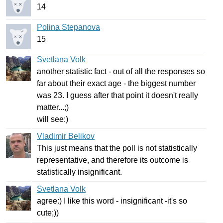
14
Polina Stepanova
15
Svetlana Volk
another
statistic
fact
-
out
of
all
the
responses
so
far
about
their
exact
age
-
the
biggest
number
was
23.
I
guess
after
that
point
it
doesn't
really
matter
...;)
will
see
:)
Vladimir Belikov
This
just
means
that
the
poll
is
not
statistically
representative
,
and
therefore
its
outcome
is
statistically
insignificant
.
Svetlana Volk
agree
:)
I
like
this
word
-
insignificant
-
it's
so
cute
;))