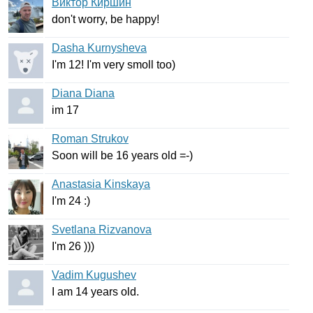
Виктор Киршин
don't
worry
,
be
happy
!
Dasha Kurnysheva
I'm
12!
I'm
very
smoll
too
)
Diana Diana
im
17
Roman Strukov
Soon
will
be
16
years
old
=-)
Anastasia Kinskaya
I'm
24 :)
Svetlana Rizvanova
I'm
26 )))
Vadim Kugushev
I
am
14
years
old
.