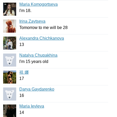
Maria Komogortseva
I'm
18.
Irina Zaytseva
Tomorrow
to
me
will
be
28
Alexandra Chichkanova
13
Natalya Chupakhina
I'm
15
years
old
祖 娜
17
Darya Gaydarenko
16
Maria Ievleva
14