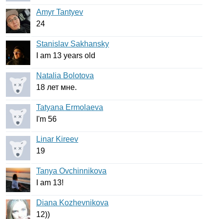
Amyr Tantyev
24
Stanislav Sakhansky
I
am
13
years
old
Natalia Bolotova
18 лет мне.
Tatyana Ermolaeva
I'm
56
Linar Kireev
19
Tanya Ovchinnikova
I
am
13!
Diana Kozhevnikova
12))