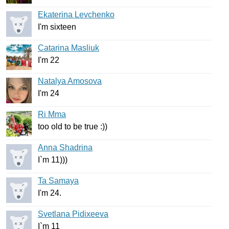
Ekaterina Levchenko
I'm
sixteen
Catarina Masliuk
I'm
22
Natalya Amosova
I'm
24
Ri Mma
too
old
to
be
true
:))
Anna Shadrina
I
`
m
11)))
Ta Samaya
I'm
24.
Svetlana Pidixeeva
I
`
m
11