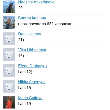
Nadzhie Abkerimova
20
Виктор Киршин
проголосовало 632 человека
Denis Ivanov
21)
Vika Likhvarova
16)
Elena Drobatyuk
I
am
12)
Nikita Arsenyev
I
am
15
Maria Gutieva
I
am
19