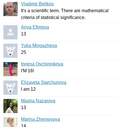
Vladimir Belikov
It's
a
scientific
term
.
There
are
mathematical
criteria
of
statistical
significance
.
Anya Efimova
13
Yulia Mingazheva
25
Innesa Ovchinnikova
I'M
16!
Elizaveta Starchunova
I
am
12
Masha Nazarova
13
Marina Zhernovaya
14