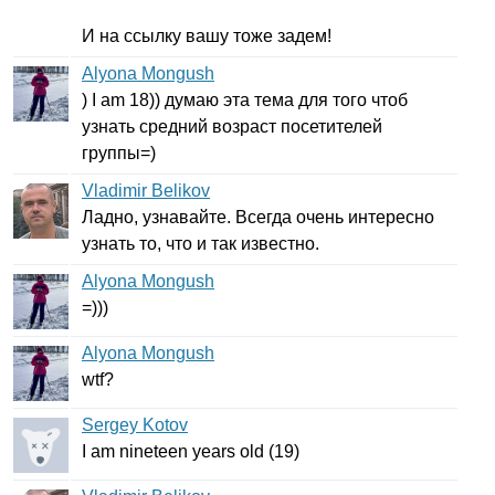
И на ссылку вашу тоже задем!
Alyona Mongush
)
I
am
18)) думаю эта тема для того чтоб
узнать средний возраст посетителей
группы=)
Vladimir Belikov
Ладно, узнавайте. Всегда очень интересно
узнать то, что и так известно.
Alyona Mongush
=)))
Alyona Mongush
wtf
?
Sergey Kotov
I
am
nineteen
years
old
(19)