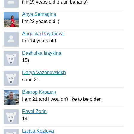
i'm
19
years
old
braun
banana
)
Anya Semagina
i'm
22
years
old
:)
Angelika Baydaeva
I
`
m
14
years
old
Dashulka Isaykina
15)
Darya Vazhnovskikh
soon
21
Виктор Киршин
I
am
21
and
I
wouldn't
like
to
be
older
.
Pavel Zorin
14
Larisa Kozlova