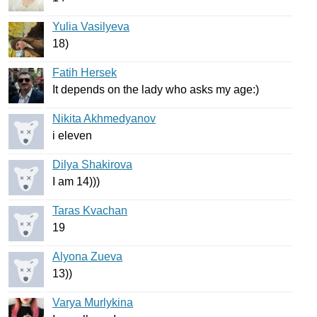
Yulia Vasilyeva
18)
Fatih Hersek
It
depends
on
the
lady
who
asks
my
age
:)
Nikita Akhmedyanov
i
eleven
Dilya Shakirova
I
am
14)))
Taras Kvachan
19
Alyona Zueva
13))
Varya Murlykina