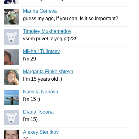
Marina Gerieva
guess
my
age
,
if
you
can
.
Is
it
so
important
?
Timofey Mukhamedov
vsem
privet
iz
yegipt
)23!
Mikhail Tulintsev
I'm
29
Margarita Finkelshteyn
I
`
m
15
years
old
:)
Kamilla Ivanova
I'm
15 :)
Diana Tseona
I'm
15)
Alexey Sterlikov