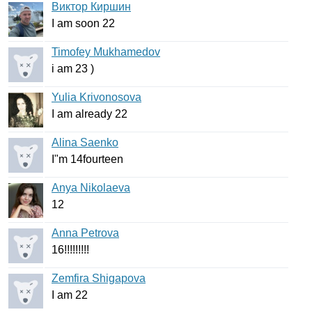
Виктор Киршин
I
am
soon
22
Timofey Mukhamedov
i
am
23 )
Yulia Krivonosova
I
am
already
22
Alina Saenko
I
"
m
14
fourteen
Anya Nikolaeva
12
Anna Petrova
16!!!!!!!!!
Zemfira Shigapova
I
am
22