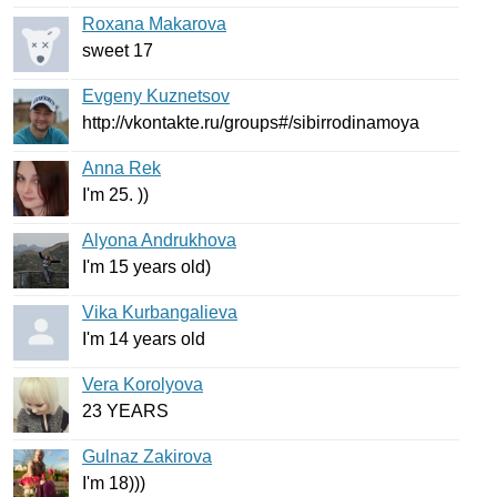
Roxana Makarova
sweet
17
Evgeny Kuznetsov
http
://
vkontakte
.
ru
/
groups
#/
sibirrodinamoya
Anna Rek
I'm
25. ))
Alyona Andrukhova
I'm
15
years
old
)
Vika Kurbangalieva
I'm
14
years
old
Vera Korolyova
23
YEARS
Gulnaz Zakirova
I'm
18)))