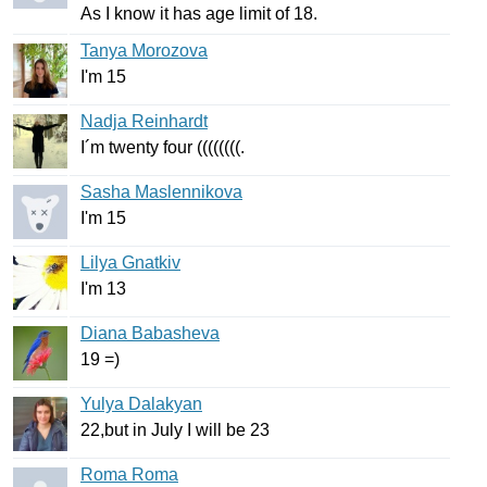
As
I
know
it
has
age
limit
of
18.
Tanya Morozova
I'm
15
Nadja Reinhardt
I
´
m
twenty
four
((((((((.
Sasha Maslennikova
I'm
15
Lilya Gnatkiv
I'm
13
Diana Babasheva
19 =)
Yulya Dalakyan
22,
but
in
July
I
will
be
23
Roma Roma