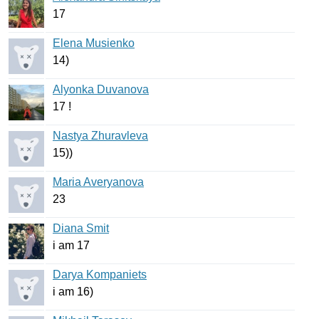
17
Elena Musienko
14)
Alyonka Duvanova
17 !
Nastya Zhuravleva
15))
Maria Averyanova
23
Diana Smit
i
am
17
Darya Kompaniets
i
am
16)