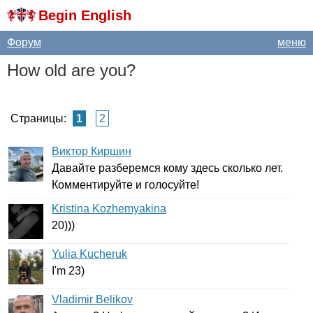
Begin English
Форум
меню
How
old
are
you
?
Страницы:
1
2
Виктор Киршин
Давайте разберемся кому здесь сколько лет.
Комментируйте и голосуйте!
Kristina Kozhemyakina
20)))
Yulia Kucheruk
I'm
23)
Vladimir Belikov