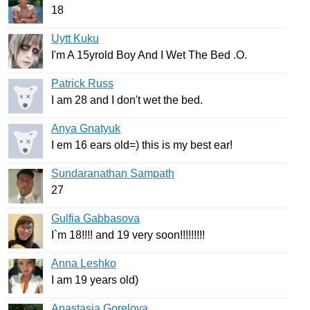
18
Uytt Kuku
I'm
A
15
yrold
Boy
And
I
Wet
The
Bed
.
O
.
Patrick Russ
I
am
28
and
I
don't
wet
the
bed
.
Anya Gnatyuk
I
em
16
ears
old
=)
this
is
my
best
ear
!
Sundaranathan Sampath
27
Gulfia Gabbasova
I
`
m
18!!!!
and
19
very
soon
!!!!!!!!!
Anna Leshko
I
am
19
years
old
)
Anastasia Gorelova