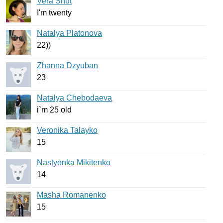
Vera Shut
I'm
twenty
Natalya Platonova
22))
Zhanna Dzyuban
23
Natalya Chebodaeva
i
`
m
25
old
Veronika Talayko
15
Nastyonka Mikitenko
14
Masha Romanenko
15