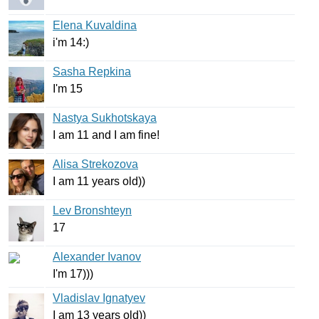
Elena Kuvaldina
i'm
14:)
Sasha Repkina
I'm
15
Nastya Sukhotskaya
I
am
11
and
I
am
fine
!
Alisa Strekozova
I
am
11
years
old
))
Lev Bronshteyn
17
Alexander Ivanov
I'm
17)))
Vladislav Ignatyev
I
am
13
years
old
))