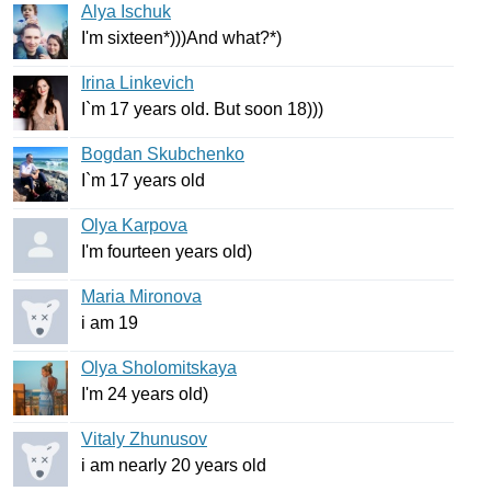
Alya Ischuk
I'm
sixteen
*)))
And
what
?*)
Irina Linkevich
I
`
m
17
years
old
.
But
soon
18)))
Bogdan Skubchenko
I
`
m
17
years
old
Olya Karpova
I'm
fourteen
years
old
)
Maria Mironova
i
am
19
Olya Sholomitskaya
I'm
24
years
old
)
Vitaly Zhunusov
i
am
nearly
20
years
old