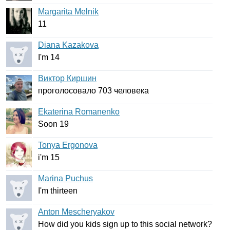
Margarita Melnik
11
Diana Kazakova
I'm
14
Виктор Киршин
проголосовало 703 человека
Ekaterina Romanenko
Soon
19
Tonya Ergonova
i'm
15
Marina Puchus
I'm
thirteen
Anton Mescheryakov
How
did
you
kids
sign
up
to
this
social
network
?