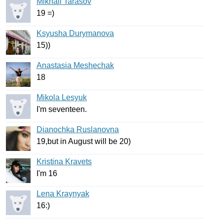
Mikhail Tarasov
19 =)
Ksyusha Durymanova
15))
Anastasia Meshechak
18
Mikola Lesyuk
I'm
seventeen
.
Dianochka Ruslanovna
19,
but
in
August
will
be
20)
Kristina Kravets
I'm
16
Lena Kraynyak
16:)