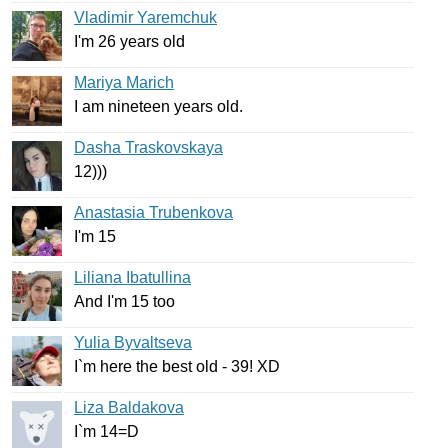
Vladimir Yaremchuk
I'm
26
years
old
Mariya Marich
I
am
nineteen
years
old
.
Dasha Traskovskaya
12)))
Anastasia Trubenkova
I'm
15
Liliana Ibatullina
And
I'm
15
too
Yulia Byvaltseva
I
`
m
here
the
best
old
- 39!
XD
Liza Baldakova
I
`
m
14=
D