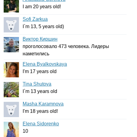
I
am
20
years
old
!
Sofi Zarkua
I
`
m
13, 5
years
old
)
Виктор Киршин
проголосовало 473 человека. Лидеры
наметились
Elena Byalkovskaya
I'm
17
years
old
Tina Shutova
I
`
m
13
years
old
Masha Karamnova
I'm
18
years
old
!
Elena Sidorenko
10