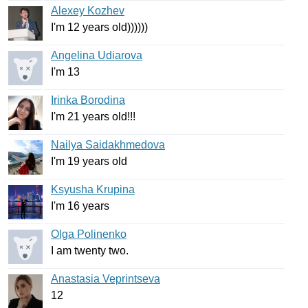
Alexey Kozhev
I'm
12
years
old
))))))
Angelina Udiarova
I'm
13
Irinka Borodina
I'm
21
years
old
!!!
Nailya Saidakhmedova
I'm
19
years
old
Ksyusha Krupina
I'm
16
years
Olga Polinenko
I
am
twenty
two
.
Anastasia Veprintseva
12