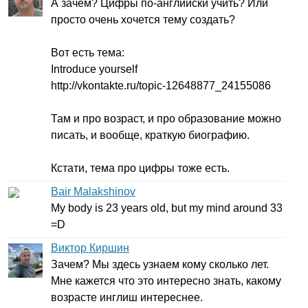
А зачем? Цифры по-английски учить? Или
просто очень хочется тему создать?
Вот есть тема:
Introduce
yourself
http
://
vkontakte
.
ru
/
topic-
12648877_24155086
Там и про возраст, и про образование можно
писать, и вообще, краткую биографию.
Кстати, тема про цифры тоже есть.
Bair Malakshinov
My
body
is
23
years
old
,
but
my
mind
around
33
=
D
Виктор Киршин
Зачем? Мы здесь узнаем кому сколько лет.
Мне кажется что это интересно знать, какому
возрасте инглиш интереснее.