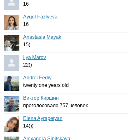
16
Aygul Fazlyeva
16
Anastasia Mayak
15)
Ilya Marov
22))
Andrei Fediy
twenty
one
years
old
Виктор Киршин
проголосовало 757 человек
Elena Ayrapetyan
14)))
Alexandra Sinitskaya