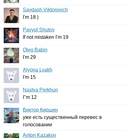
Saydash Viktorovich
I'm
18 )
Pavyol Shutov
If
not
mistaken
I'm
19
Oleg Babin
I'm
29
Alyona Lyakh
I'm
15
Nastya Perkhun
I
"
m
12
Виктор Киршин
уже есть существенный перевес в
голосовании
Anton Kazakov