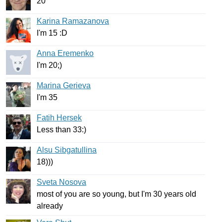
20
Karina Ramazanova
I'm
15 :
D
Anna Eremenko
I'm
20;)
Marina Gerieva
I'm
35
Fatih Hersek
Less
than
33:)
Alsu Sibgatullina
18)))
Sveta Nosova
most
of
you
are
so
young
,
but
I'm
30
years
old
already