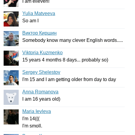
I
am
elleven
!
Yulia Matveeva
So
am
I
Виктор Киршин
Somebody
know
many
clever
English
words
.....
Viktoria Kuzmenko
15
years
4
months
8
days
...
probably
so
)
Sergey Shelestov
I'm
15
and
I
am
getting
older
from
day
to
day
Anna Romanova
I
am
16
years
old
)
Maria Ievleva
I'm
14(((
I'm
smoll
.