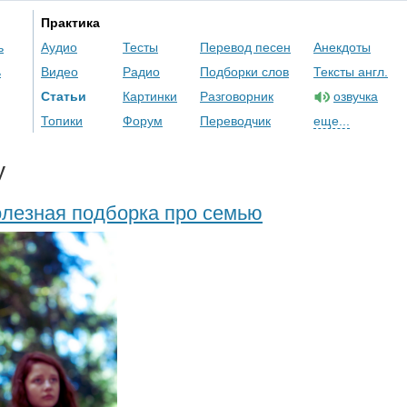
Практика
ь
Аудио
Тесты
Перевод песен
Анекдоты
ь
Видео
Радио
Подборки слов
Тексты англ.
Статьи
Картинки
Разговорник
озвучка
Топики
Форум
Переводчик
еще...
у
олезная подборка про семью