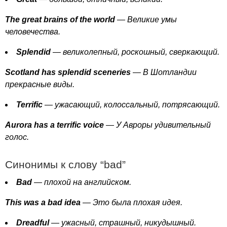
The
great
brains
of
the
world
— Великие умы
человечества.
Splendid
— великолепный, роскошный, сверкающий.
Scotland
has
splendid
sceneries
— В Шотландии
прекрасные виды.
Terrific
— ужасающий, колоссальный, потрясающий.
Aurora
has
a
terrific
voice
— У Авроры удивительный
голос.
Синонимы к слову “
bad
”
Bad
— плохой на английском.
This
was
a
bad
idea
— Это была плохая идея.
Dreadful
— ужасный, страшный, никудышный.