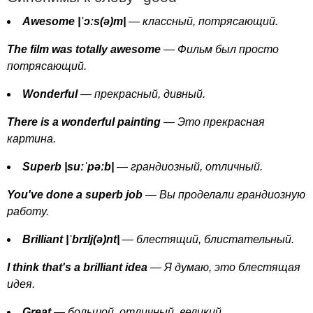
Awesome
|ˈɔː
s
(ə)
m
|
— классный, потрясающий.
The
film
was
totally
awesome
— Фильм был просто
потрясающий.
Wonderful
— прекрасный, дивный.
There
is
a
wonderful
painting
— Это прекрасная
картина.
Superb
|
su
ːˈ
p
əː
b
|
— грандиозный, отличный.
You've
done
a
superb
job
— Вы проделали грандиозную
работу.
Brilliant
|ˈ
br
ɪ
lj
(ə)
nt
|
— блестящий, блистательный.
I
think
that's
a
brilliant
idea
— Я думаю, это блестящая
идея.
Great
— большой, отличный, великий.