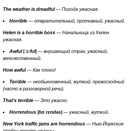
The
weather
is
dreadful
— Погода ужасная.
Horrible
— отвратительный, противный, ужасный.
Helen
is
a
horrible
boss
— Начальница из Хелен
ужасная.
Awful
|ˈɔː
f
ʊ
l
|
— внушающий страх, ужасный,
величественный.
How
awful
— Как плохо!
Terrible
— необыкновенный, жуткий, превосходный
(часто в разговорной речи).
That
’
s
terrible
— Это ужасно.
Horrendous
|
h
ɒˈ
r
ɛ
nd
ə
s
|
— ужасный, жуткий.
New
York
traffic
jams
are
horrendous
— Нью-Йоркские
пробки просто ужасны.