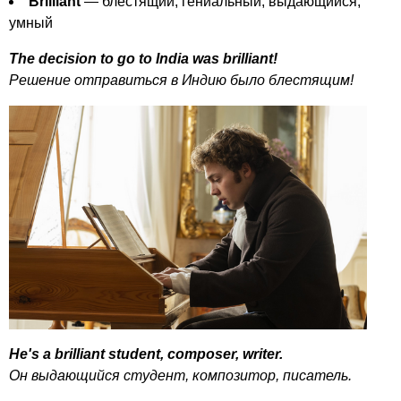
Brilliant
— блестящий, гениальный, выдающийся,
умный
The
decision
to
go
to
India
was
brilliant
!
Решение отправиться в Индию было блестящим!
He's
a
brilliant
student
,
composer
,
writer
.
Он выдающийся студент, композитор, писатель.