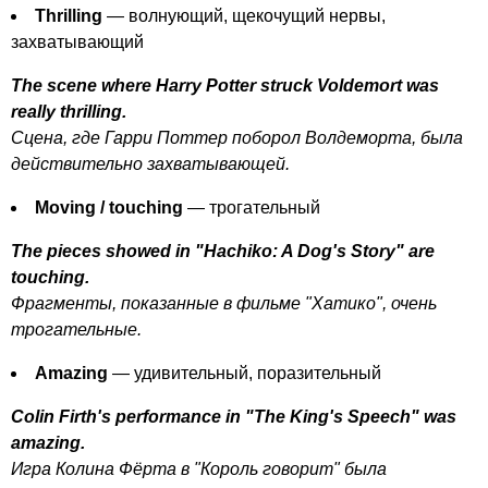
Thrilling
— волнующий, щекочущий нервы,
захватывающий
The
scene
where
Harry
Potter
struck
Voldemort
was
really
thrilling
.
Сцена, где Гарри Поттер поборол Волдеморта, была
действительно захватывающей.
Moving
/
touching
— трогательный
The
pieces
showed
in
"
Hachiko
:
A
Dog's
Story
"
are
touching
.
Фрагменты, показанные в фильме "Хатико", очень
трогательные.
Amazing
— удивительный, поразительный
Colin
Firth's
performance
in
"
The
King's
Speech
"
was
amazing
.
Игра Колина Фёрта в "Король говорит" была