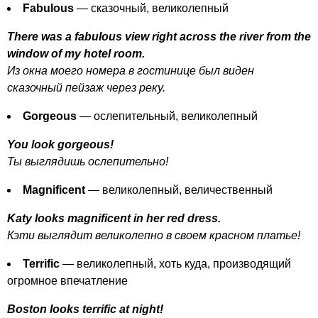
Fabulous
— сказочный, великолепный
There
was
a
fabulous
view
right
across
the
river
from
the
window
of
my
hotel
room
.
Из окна моего номера в гостинице был виден
сказочный пейзаж через реку.
Gorgeous
— ослепительный, великолепный
You
look
gorgeous
!
Ты выглядишь ослепительно!
Magnificent
— великолепный, величественный
Katy
looks
magnificent
in
her
red
dress
.
Кэти выглядит великолепно в своем красном платье!
Terrific
— великолепный, хоть куда, производящий
огромное впечатление
Boston
looks
terrific
at
night
!