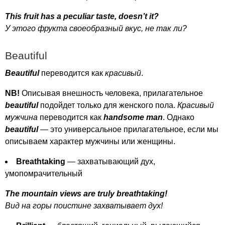
This
fruit
has
a
peculiar
taste
,
doesn
’
t
it
?
У этого фрукта своеобразный вкус, не так ли?
Beautiful
Beautiful
переводится как
красивый
.
NB
!
Описывая внешность человека, прилагательное
beautiful
подойдет только для женского пола.
Красивый
мужчина
переводится как
handsome
man
. Однако
beautiful
— это универсальное прилагательное, если мы
описываем характер мужчины или женщины.
Breathtaking
— захватывающий дух,
умопомрачительный
The
mountain
views
are
truly
breathtaking
!
Вид на горы поистине захватывает дух!