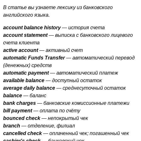
В статье вы узнаете лексику из банковского
английского языка.
account
balance
history
— история счета
account
statement
— выписка с банковского лицевого
счета клиента
active
account
— активный счет
automatic
Funds
Transfer
— автоматический перевод
(денежных) средств
automatic
payment
— автоматический платеж
available
balance
— доступный остаток
average
daily
balance
— среднесуточный остаток
balance
— баланс
bank
charges
— банковские комиссионные платежи
bill
payment
— оплата по счёту
bounced
check
— непокрытый чек
branch
— отделение, филиал
cancelled
check
— оплаченный чек; погашенный чек
cashier's
check
— банковский чек