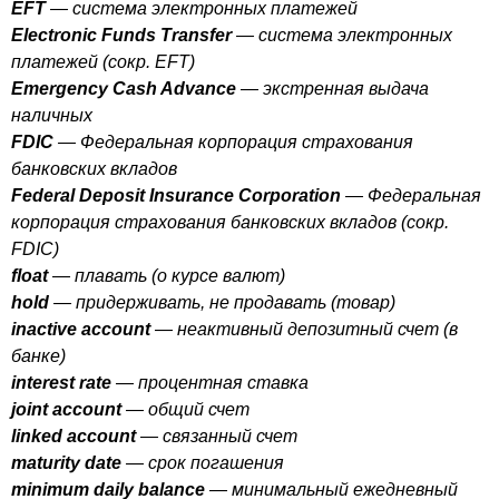
EFT
— система электронных платежей
Electronic
Funds
Transfer
— система электронных
платежей (сокр.
EFT
)
Emergency
Cash
Advance
— экстренная выдача
наличных
FDIC
— Федеральная корпорация страхования
банковских вкладов
Federal
Deposit
Insurance
Corporation
— Федеральная
корпорация страхования банковских вкладов (сокр.
FDIC
)
float
— плавать (о курсе валют)
hold
— придерживать, не продавать (товар)
inactive
account
— неактивный депозитный счет (в
банке)
interest
rate
— процентная ставка
joint
account
— общий счет
linked
account
— связанный счет
maturity
date
— срок погашения
minimum
daily
balance
— минимальный ежедневный