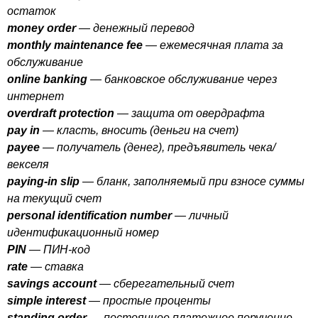
остаток
money
order
— денежный перевод
monthly
maintenance
fee
— ежемесячная плата за
обслуживание
online
banking
— банковское обслуживание через
интернет
overdraft
protection
— защита от овердрафта
pay
in
— класть, вносить (деньги на счет)
payee
— получатель (денег), предъявитель чека/
векселя
paying-in
slip
— бланк, заполняемый при взносе суммы
на текущий счет
personal
identification
number
— личный
идентификационный номер
PIN
— ПИН-код
rate
— ставка
savings
account
— сберегательный счет
simple
interest
— простые проценты
standing
order
— постоянное платежное поручение