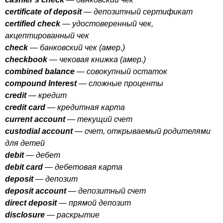
certificate
of
deposit
— депозитный сертификат
certified
check
— удостоверенный чек,
акцептированный чек
check
— банковский чек (амер.)
checkbook
— чековая книжка (амер.)
combined
balance
— совокупный остаток
compound
Interest
— сложные проценты
credit
— кредит
credit
card
— кредитная карта
current
account
— текущий счет
custodial
account
— счет, открываемый родителями
для детей
debit
— дебет
debit
card
— дебетовая карта
deposit
— депозит
deposit
account
— депозитный счет
direct
deposit
— прямой депозит
disclosure
— раскрытие