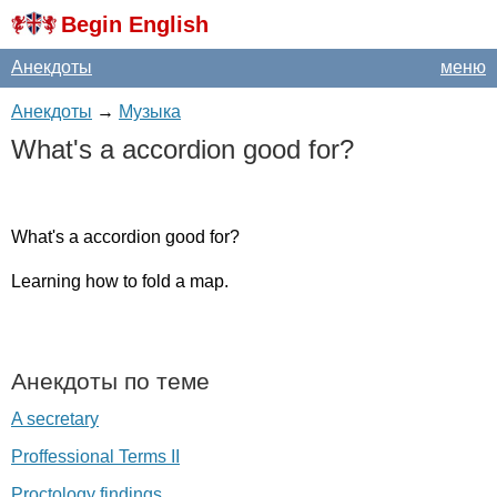
Begin English
Анекдоты
меню
Анекдоты
→
Музыка
What's
a
accordion
good
for
?
What's
a
accordion
good
for
?
Learning
how
to
fold
a
map
.
Анекдоты по теме
A secretary
Proffessional Terms II
Proctology findings