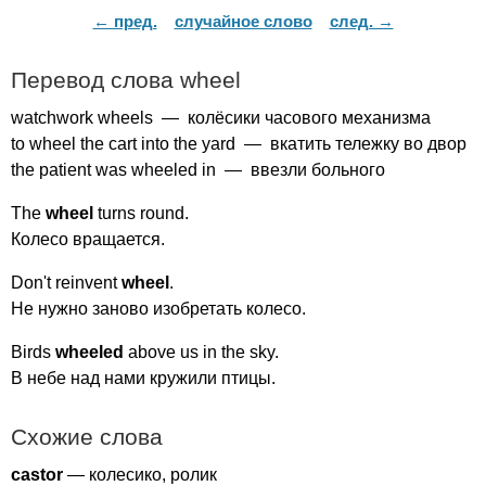
← пред.
случайное слово
след. →
Перевод слова
wheel
watchwork
wheels
— колёсики часового механизма
to
wheel
the
cart
into
the
yard
— вкатить тележку во двор
the
patient
was
wheeled
in
— ввезли больного
The
wheel
turns
round
.
Колесо вращается.
Don't
reinvent
wheel
.
Не нужно заново изобретать колесо.
Birds
wheeled
above
us
in
the
sky
.
В небе над нами кружили птицы.
Схожие слова
castor
— колесико, ролик