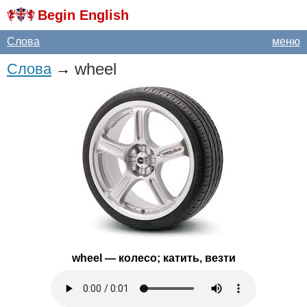
Begin English
Слова
меню
wheel
Слова
→
wheel
— колесо; катить, везти