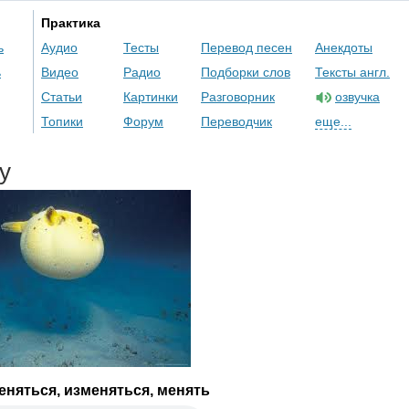
Практика
ь
Аудио
Тесты
Перевод песен
Анекдоты
ь
Видео
Радио
Подборки слов
Тексты англ.
Статьи
Картинки
Разговорник
озвучка
Топики
Форум
Переводчик
еще...
y
няться, изменяться, менять