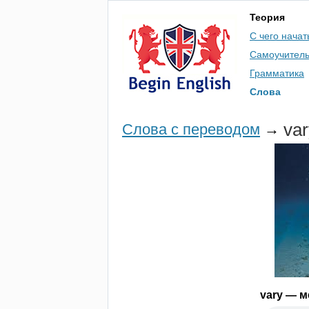
Теория
С чего начат
Самоучител
Грамматика
Слова
var
Слова с переводом
→
vary
— ме