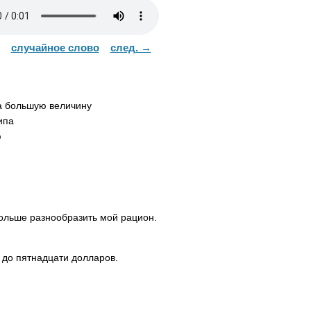
случайное слово
след. →
 большую величину
ипа
ю
больше разнообразить мой рацион.
 до пятнадцати долларов.