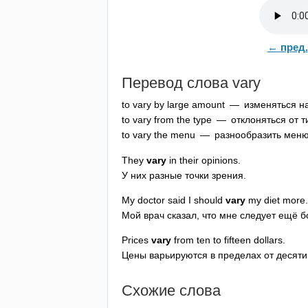
← пред.
Перевод слова
vary
to
vary
by
large
amount
— изменяться на
to
vary
from
the
type
— отклоняться от т
to
vary
the
menu
— разнообразить мен
They
vary
in
their
opinions
.
У них разные точки зрения.
My
doctor
said
I
should
vary
my
diet
more
.
Мой врач сказал, что мне следует ещё 
Prices
vary
from
ten
to
fifteen
dollars
.
Цены варьируются в пределах от десяти
Схожие слова