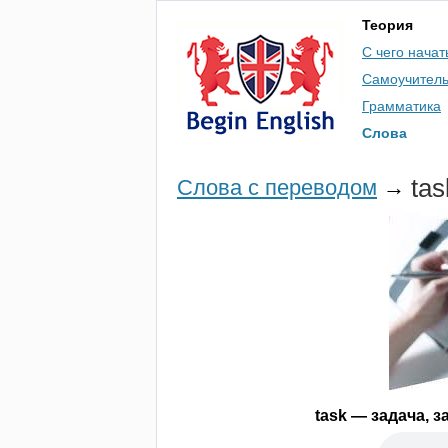
Теория
С чего начат
Самоучител
Грамматика
Слова
tas
Слова с переводом
→
task
— задача, з