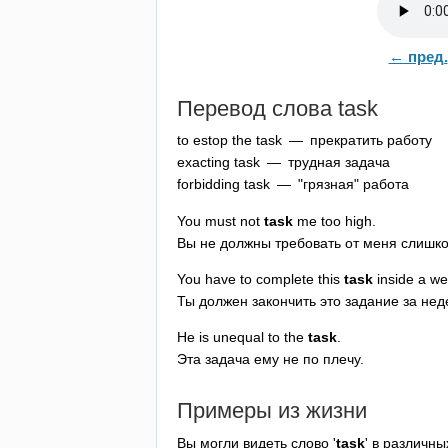
← пред.
Перевод слова
task
to
estop
the
task
— прекратить работу
exacting
task
— трудная задача
forbidding
task
— "грязная" работа
You
must
not
task
me
too
high
.
Вы не должны требовать от меня слишко
You
have
to
complete
this
task
inside
a
we
Ты должен закончить это задание за нед
He
is
unequal
to
the
task
.
Эта задача ему не по плечу.
Примеры из жизни
Вы могли видеть слово '
task
' в различн