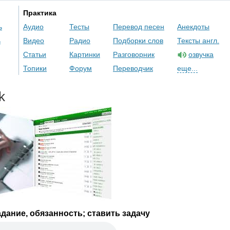
Практика
ь
Аудио
Тесты
Перевод песен
Анекдоты
ь
Видео
Радио
Подборки слов
Тексты англ.
Статьи
Картинки
Разговорник
озвучка
Топики
Форум
Переводчик
еще...
k
адание, обязанность; ставить задачу