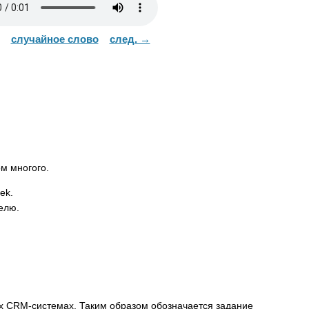
случайное слово
след. →
м многого.
ek
.
елю.
ых
CRM-
системах. Таким образом обозначается задание