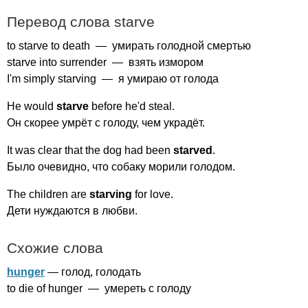
Перевод слова
starve
to
starve
to
death
— умирать голодной смертью
starve
into
surrender
— взять измором
I'm
simply
starving
— я умираю от голода
He
would
starve
before
he'd
steal
.
Он скорее умрёт с голоду, чем украдёт.
It
was
clear
that
the
dog
had
been
starved
.
Было очевидно, что собаку морили голодом.
The
children
are
starving
for
love
.
Дети нуждаются в любви.
Схожие слова
hunger
— голод, голодать
to
die
of
hunger
— умереть с голоду