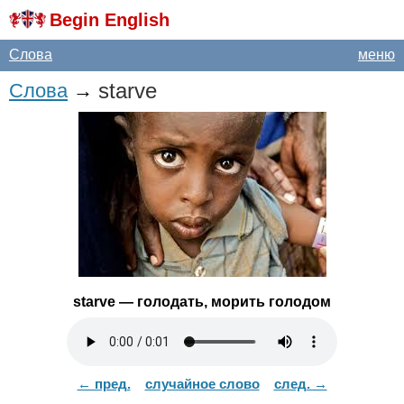
Begin English
Слова
меню
starve
Слова
→
starve
— голодать, морить голодом
← пред.
случайное слово
след. →