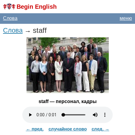
Begin English
Слова
меню
staff
Слова
→
staff
— персонал, кадры
← пред.
случайное слово
след. →