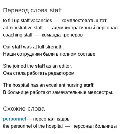
Перевод слова
staff
to
fill
up
staff
vacancies
— комплектовать штат
administrative
staff
— административный персонал
coaching
staff
— команда тренеров
Our
staff
was
at
full
strength
.
Наши сотрудники были в полном составе.
She
joined
the
staff
as
an
editor
.
Она стала работать редактором.
The
hospital
has
an
excellent
nursing
staff
.
В больнице работают замечательные медсестры.
Схожие слова
personnel
— персонал, кадры
the
personnel
of
the
hospital
— персонал больницы