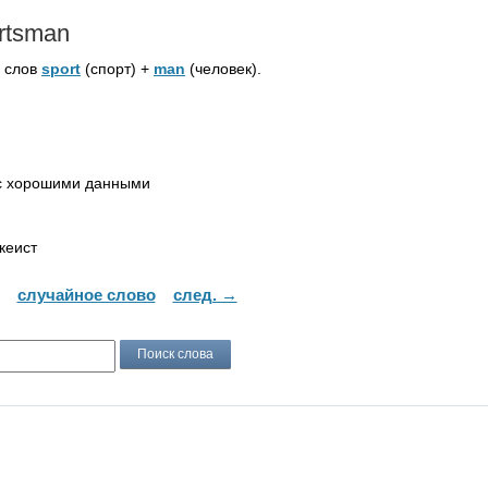
rtsman
м слов
sport
(спорт) +
man
(человек).
с хорошими данными
кеист
случайное слово
след. →