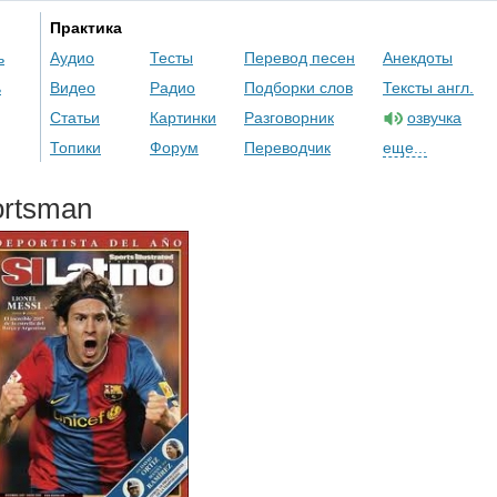
Практика
ь
Аудио
Тесты
Перевод песен
Анекдоты
ь
Видео
Радио
Подборки слов
Тексты англ.
Статьи
Картинки
Разговорник
озвучка
Топики
Форум
Переводчик
еще...
ortsman