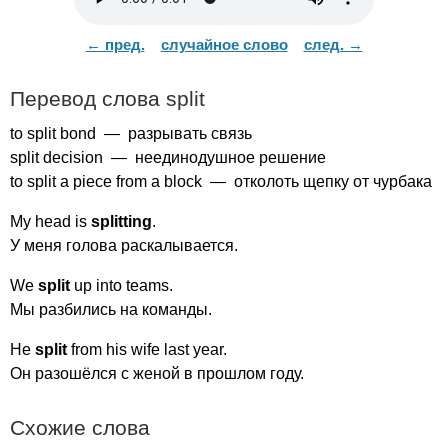
← пред.
случайное слово
след. →
Перевод слова
split
to
split
bond
— разрывать связь
split
decision
— неединодушное решение
to
split
a
piece
from
a
block
— отколоть щепку от чурбака
My
head
is
splitting
.
У меня голова раскалывается.
We
split
up
into
teams
.
Мы разбились на команды.
He
split
from
his
wife
last
year
.
Он разошёлся с женой в прошлом году.
Схожие слова