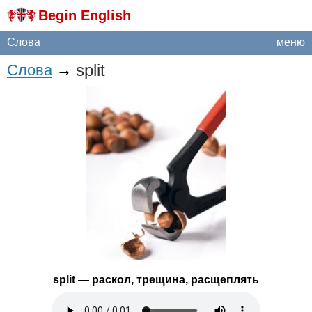
Begin English
Слова
меню
split
Слова
→
split
— раскол, трещина, расщеплять