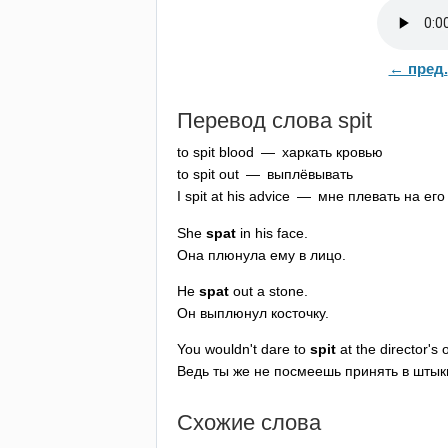
← пред.
Перевод слова
spit
to
spit
blood
— харкать кровью
to
spit
out
— выплёвывать
I
spit
at
his
advice
— мне плевать на его 
She
spat
in
his
face
.
Она плюнула ему в лицо.
He
spat
out
a
stone
.
Он выплюнул косточку.
You
wouldn't
dare
to
spit
at
the
director's
o
Ведь ты же не посмеешь принять в штык
Схожие слова