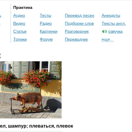
Практика
ь
Аудио
Тесты
Перевод песен
Анекдоты
ь
Видео
Радио
Подборки слов
Тексты англ.
Статьи
Картинки
Разговорник
озвучка
Топики
Форум
Переводчик
еще...
t
ел, шампур; плеваться, плевок