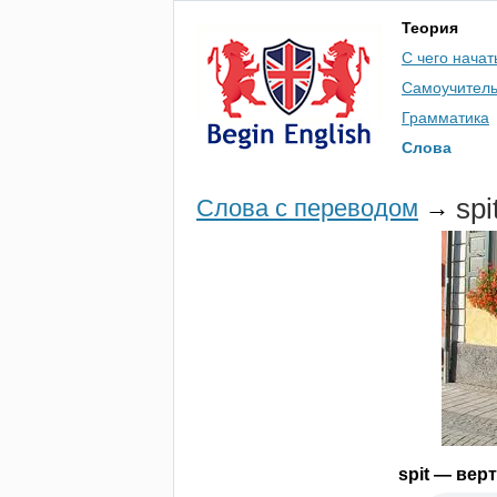
Теория
С чего начат
Самоучител
Грамматика
Слова
spi
Слова с переводом
→
spit
— верт