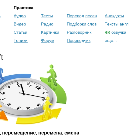
Практика
ь
Аудио
Тесты
Перевод песен
Анекдоты
ь
Видео
Радио
Подборки слов
Тексты англ.
Статьи
Картинки
Разговорник
озвучка
Топики
Форум
Переводчик
еще...
ft
, перемещение, перемена, смена