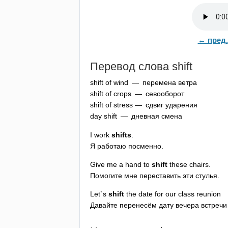
← пред.
Перевод слова
shift
shift
of
wind
— перемена ветра
shift
of
crops
— севооборот
shift
of
stress
— сдвиг ударения
day
shift
— дневная смена
I
work
shifts
.
Я работаю посменно.
Give
me
a
hand
to
shift
these
chairs
.
Помогите мне переставить эти стулья.
Let
`
s
shift
the
date
for
our
class
reunion
Давайте перенесём дату вечера встречи