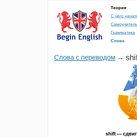
Теория
С чего начат
Самоучител
Грамматика
Слова
shi
Слова с переводом
→
shift
— сдвиг