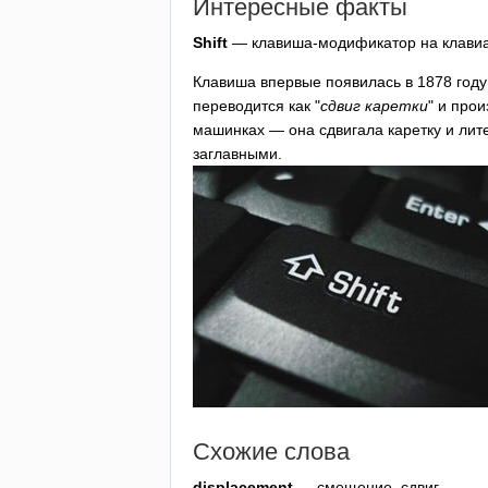
Интересные факты
Shift
— клавиша-модификатор на клавиат
Клавиша впервые появилась в 1878 год
переводится как "
сдвиг каретки
" и про
машинках — она сдвигала каретку и лит
заглавными.
Схожие слова
displacement
— смещение, сдвиг