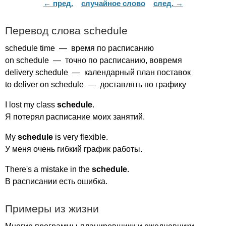
← пред.
случайное слово
след. →
Перевод слова
schedule
schedule
time
— время по расписанию
on
schedule
— точно по расписанию, вовремя
delivery
schedule
— календарный план поставок
to
deliver
on
schedule
— доставлять по графику
I
lost
my
class
schedule
.
Я потерял расписание моих занятий.
My
schedule
is
very
flexible
.
У меня очень гибкий график работы.
There's
a
mistake
in
the
schedule
.
В расписании есть ошибка.
Примеры из жизни