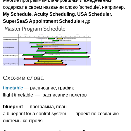
Многие программы-планировщики и ежедневники
содержат в своем названии слово '
schedule'
, например,
My
Schedule
,
Acuity
Scheduling
,
USA
Scheduler
,
SuperSaaS
Appointment
Schedule
и др.
Схожие слова
timetable
— расписание, график
flight
timetable
— расписание полетов
blueprint
— программа, план
a
blueprint
for
a
control
system
— проект по созданию
системы контроля