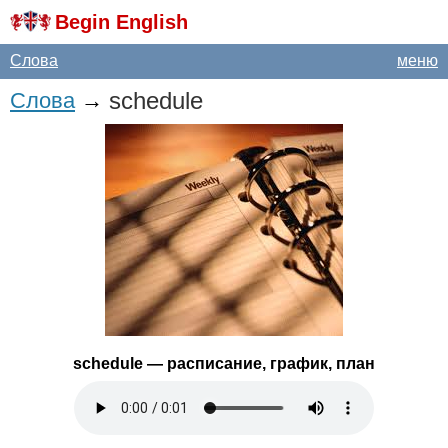
Begin English
Слова
меню
schedule
Слова
→
schedule
— расписание, график, план