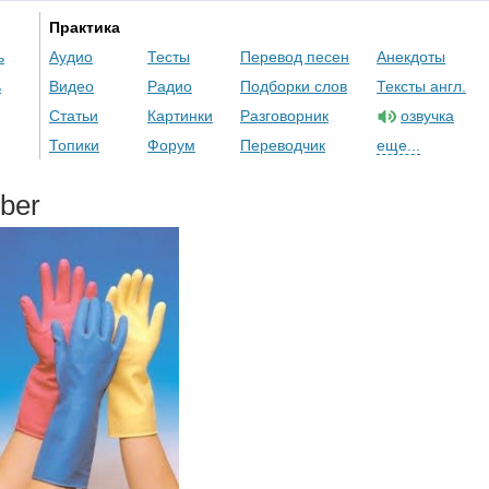
Практика
ь
Аудио
Тесты
Перевод песен
Анекдоты
ь
Видео
Радио
Подборки слов
Тексты англ.
Статьи
Картинки
Разговорник
озвучка
Топики
Форум
Переводчик
еще...
ber