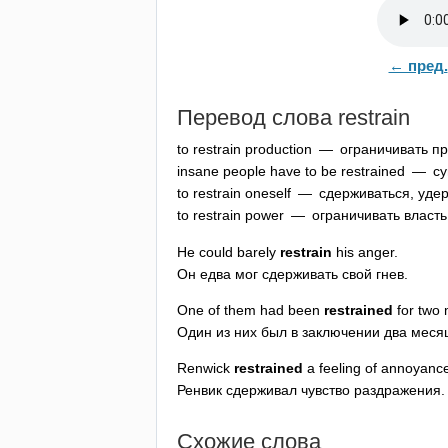
← пред.
Перевод слова
restrain
to
restrain
production
— ограничивать пр
insane
people
have
to
be
restrained
— сум
to
restrain
oneself
— сдерживаться, удер
to
restrain
power
— ограничивать власть
He
could
barely
restrain
his
anger
.
Он едва мог сдерживать свой гнев.
One
of
them
had
been
restrained
for
two
Один из них был в заключении два меся
Renwick
restrained
a
feeling
of
annoyanc
Ренвик сдерживал чувство раздражения.
Схожие слова