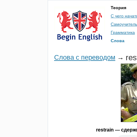
Теория
С чего начат
Самоучител
Грамматика
Слова
res
Слова с переводом
→
restrain
— сдержи