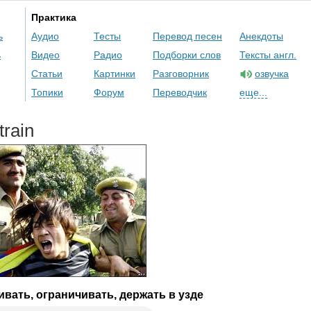
Практика
ь
Аудио
Тесты
Перевод песен
Анекдоты
ь
Видео
Радио
Подборки слов
Тексты англ.
Статьи
Картинки
Разговорник
озвучка
Топики
Форум
Переводчик
еще...
train
вать, ограничивать, держать в узде