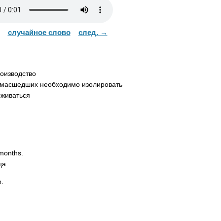
случайное слово
след. →
оизводство
асшедших необходимо изолировать
живаться
months
.
ца.
e
.