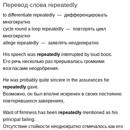
Перевод слова
repeatedly
to
differentiate
repeatedly
— дифференцировать
многократно
cycle
round
a
loop
repeatedly
— повторять цикл
многократно
allege
repeatedly
— заявлять неоднократно
His
speech
was
repeatedly
interrupted
by
loud
boos
.
Его речь несколько раз прерывалась громкими
возгласами неодобрения.
He
was
probably
quite
sincere
in
the
assurances
he
repeatedly
gave
.
Возможно, он был вполне искренен в своих постоянно
повторявшихся заверениях.
Want
of
firmness
has
been
repeatedly
mentioned
as
his
principal
failing
.
Отсутствие стойкости неоднократно отмечалось как его