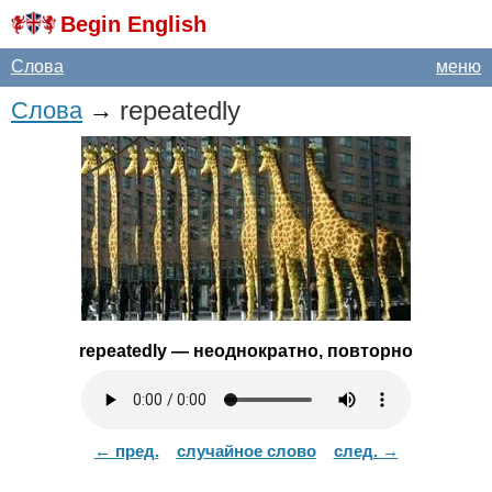
Begin English
Слова
меню
repeatedly
Слова
→
repeatedly
— неоднократно, повторно
← пред.
случайное слово
след. →