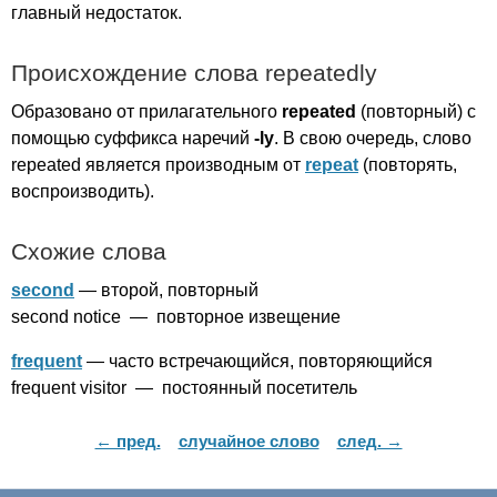
главный недостаток.
Происхождение слова
repeatedly
Образовано от прилагательного
repeated
(повторный) с
помощью суффикса наречий
-
ly
. В свою очередь, слово
repeated
является производным от
repeat
(повторять,
воспроизводить).
Схожие слова
second
— второй, повторный
second
notice
— повторное извещение
frequent
— часто встречающийся, повторяющийся
frequent
visitor
— постоянный посетитель
← пред.
случайное слово
след. →