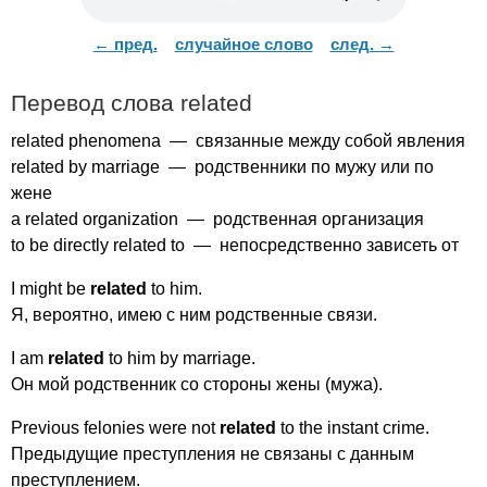
← пред.
случайное слово
след. →
Перевод слова
related
related
phenomena
— связанные между собой явления
related
by
marriage
— родственники по мужу или по
жене
a
related
organization
— родственная организация
to
be
directly
related
to
— непосредственно зависеть от
I
might
be
related
to
him
.
Я, вероятно, имею с ним родственные связи.
I
am
related
to
him
by
marriage
.
Он мой родственник со стороны жены (мужа).
Previous
felonies
were
not
related
to
the
instant
crime
.
Предыдущие преступления не связаны с данным
преступлением.