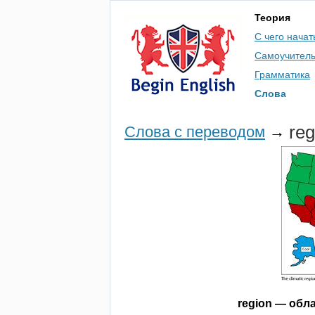
Теория
С чего начат
Самоучител
Грамматика
Слова
reg
Слова с переводом
→
region
— обла