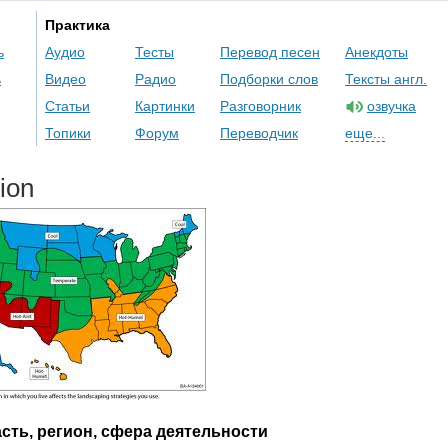
Практика
ь
Аудио
Тесты
Перевод песен
Анекдоты
ь
Видео
Радио
Подборки слов
Тексты англ.
Статьи
Картинки
Разговорник
озвучка
Топики
Форум
Переводчик
еще...
ion
сть, регион, сфера деятельности