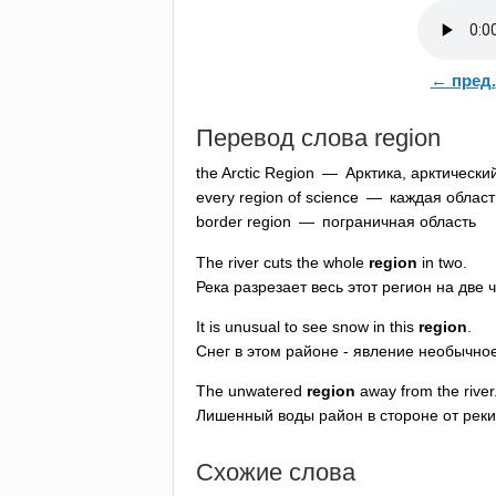
← пред.
Перевод слова
region
the
Arctic
Region
— Арктика, арктический
every
region
of
science
— каждая област
border
region
— пограничная область
The
river
cuts
the
whole
region
in
two
.
Река разрезает весь этот регион на две ч
It
is
unusual
to
see
snow
in
this
region
.
Снег в этом районе - явление необычное
The
unwatered
region
away
from
the
river
Лишенный воды район в стороне от реки
Схожие слова