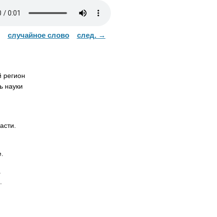
случайное слово
след. →
 регион
ь науки
асти.
.
.
.