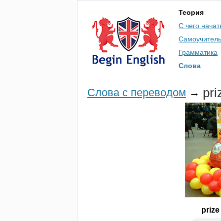
Теория
С чего начат
Самоучител
Грамматика
Слова
pri
Слова с переводом
→
prize