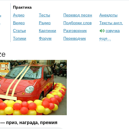
Практика
ь
Аудио
Тесты
Перевод песен
Анекдоты
ь
Видео
Радио
Подборки слов
Тексты англ.
Статьи
Картинки
Разговорник
озвучка
Топики
Форум
Переводчик
еще...
ze
— приз, награда, премия