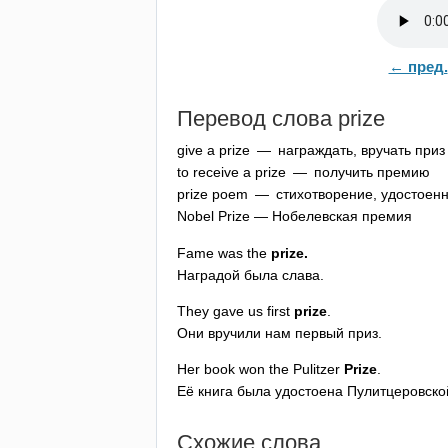
← пред.
Перевод слова
prize
give
a
prize
— награждать, вручать приз
to
receive
a
prize
— получить премию
prize
poem
— стихотворение, удостоен
Nobel
Prize
— Нобелевская премия
Fame
was
the
prize
.
Наградой была слава.
They
gave
us
first
prize
.
Они вручили нам первый приз.
Her
book
won
the
Pulitzer
Prize
.
Её книга была удостоена Пулитцеровск
Схожие слова