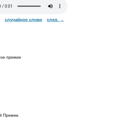
случайное слово
след. →
ное премии
ой Премии.