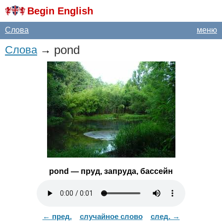
Begin English
Слова
меню
pond
Слова
→
pond
— пруд, запруда, бассейн
← пред.
случайное слово
след. →