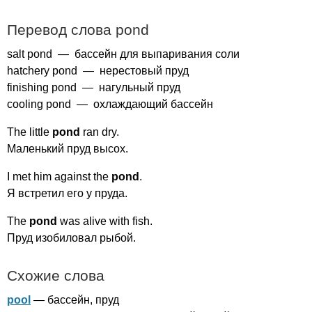
Перевод слова
pond
salt
pond
— бассейн для выпаривания соли
hatchery
pond
— нерестовый пруд
finishing
pond
— нагульный пруд
cooling
pond
— охлаждающий бассейн
The
little
pond
ran
dry
.
Маленький пруд высох.
I
met
him
against
the
pond
.
Я встретил его у пруда.
The
pond
was
alive
with
fish
.
Пруд изобиловал рыбой.
Схожие слова
pool
— бассейн, пруд