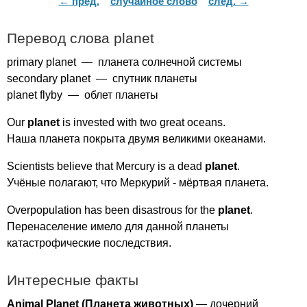
← пред.
случайное слово
след. →
Перевод слова
planet
primary
planet
— планета солнечной системы
secondary
planet
— спутник планеты
planet
flyby
— облет планеты
Our
planet
is
invested
with
two
great
oceans
.
Наша планета покрыта двумя великими океанами.
Scientists
believe
that
Mercury
is
a
dead
planet
.
Учёные полагают, что Меркурий - мёртвая планета.
Overpopulation
has
been
disastrous
for
the
planet
.
Перенаселение имело для данной планеты
катастрофические последствия.
Интересные факты
Animal
Planet
(Планета животных)
— дочерний