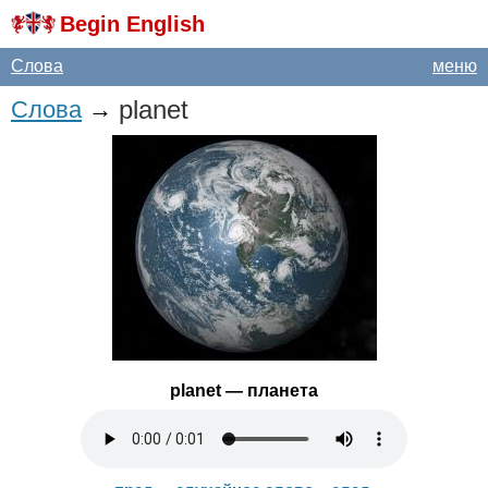
Begin English
Слова
меню
planet
Слова
→
planet
— планета