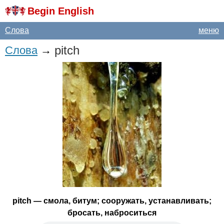
Begin English
Слова
меню
pitch
Слова
→
pitch
— смола, битум; сооружать, устанавливать;
бросать, наброситься