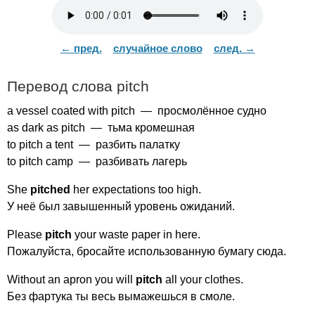
← пред.
случайное слово
след. →
Перевод слова
pitch
a
vessel
coated
with
pitch
— просмолённое судно
as
dark
as
pitch
— тьма кромешная
to
pitch
a
tent
— разбить палатку
to
pitch
camp
— разбивать лагерь
She
pitched
her
expectations
too
high
.
У неё был завышенный уровень ожиданий.
Please
pitch
your
waste
paper
in
here
.
Пожалуйста, бросайте использованную бумагу сюда.
Without
an
apron
you
will
pitch
all
your
clothes
.
Без фартука ты весь вымажешься в смоле.