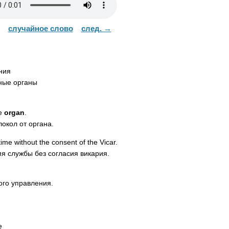
случайное слово
след. →
ния
ные органы
e
organ
.
локол от органа.
time
without
the
consent
of
the
Vicar
.
мя службы без согласия викария.
ого управления.
е