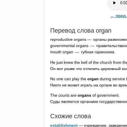
← пред.
Перевод слова
organ
reproductive
organs
— органы размноже
governmental
organs
— правительствен
mouth
organ
— губная гармоника
He
just
knew
the
bell
of
the
church
from
th
Он мог разве что отличить церковный ко
No
one
can
play
the
organ
during
service
Никто не может играть на органе во вре
The
courts
are
organs
of
government
.
Суды являются органами государственн
Схожие слова
establishment
— учреждение, заведени