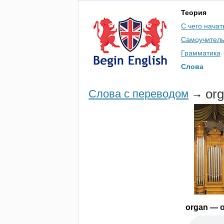
Теория
С чего начат
Самоучител
Грамматика
Слова
or
Слова с переводом
→
organ
— о