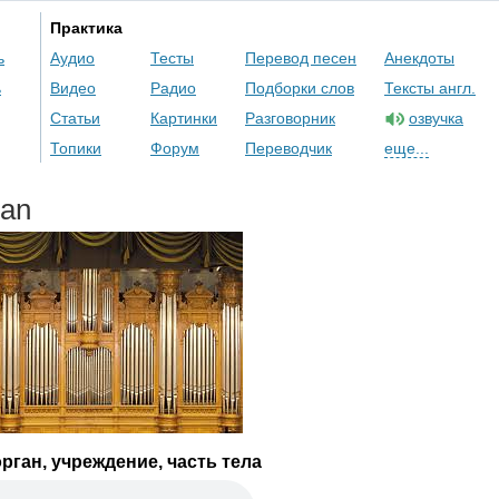
Практика
ь
Аудио
Тесты
Перевод песен
Анекдоты
ь
Видео
Радио
Подборки слов
Тексты англ.
Статьи
Картинки
Разговорник
озвучка
Топики
Форум
Переводчик
еще...
gan
рган, учреждение, часть тела