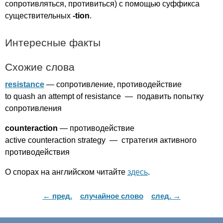
сопротивляться, противиться) с помощью суффикса
существительных
-
tion
.
Интересные факты
Схожие слова
resistance
— сопротивление, противодействие
to
quash
an
attempt
of
resistance
— подавить попытку
сопротивления
counteraction
— противодействие
active
counteraction
strategy
— стратегия активного
противодействия
О спорах на английском читайте
здесь
.
← пред.
случайное слово
след. →