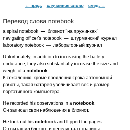
← пред.
случайное слово
след. →
Перевод слова
notebook
a
spiral
notebook
— блокнот "на пружинках"
navigating
officer's
notebook
— штурманский журнал
laboratory
notebook
— лабораторный журнал
Unfortunately
,
in
addition
to
increasing
the
battery
endurance
,
they
also
substantially
increase
the
size
and
weight
of
a
notebook
.
К сожалению, кроме продления срока автономной
работы, такая батарея увеличивает вес и размер
портативного компьютера.
He
recorded
his
observations
in
a
notebook
.
Он записал свои наблюдения в блокнот.
He
took
out
his
notebook
and
flipped
the
pages
.
Он вытащил блокнот и перелистал страницы.