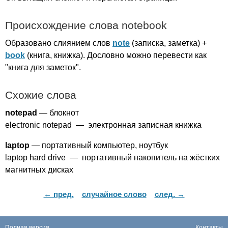
Происхождение слова
notebook
Образовано слиянием слов
note
(записка, заметка) +
book
(книга, книжка). Дословно можно перевести как
"книга для заметок".
Схожие слова
notepad
— блокнот
electronic
notepad
— электронная записная книжка
laptop
— портативный компьютер, ноутбук
laptop
hard
drive
— портативный накопитель на жёстких
магнитных дисках
← пред.
случайное слово
след. →
Полная версия
Контакты