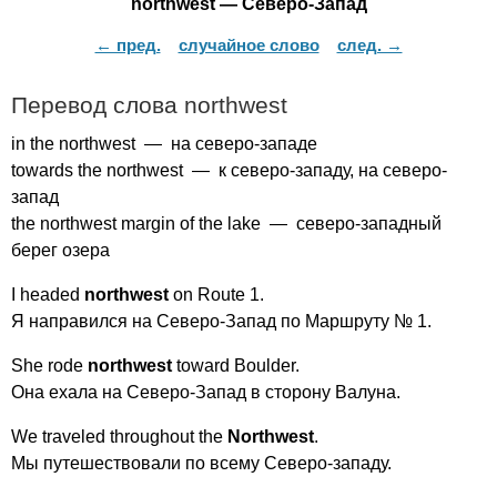
northwest
— Северо-Запад
← пред.
случайное слово
след. →
Перевод слова
northwest
in
the
northwest
— на северо-западе
towards
the
northwest
— к северо-западу, на северо-
запад
the
northwest
margin
of
the
lake
— северо-западный
берег озера
I
headed
northwest
on
Route
1.
Я направился на Северо-Запад по Маршруту № 1.
She
rode
northwest
toward
Boulder
.
Она ехала на Северо-Запад в сторону Валуна.
We
traveled
throughout
the
Northwest
.
Мы путешествовали по всему Северо-западу.