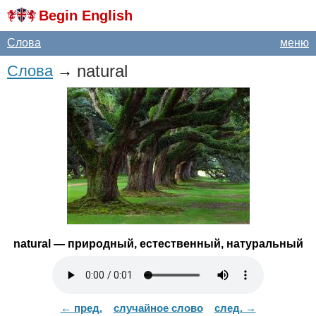
Begin English
Слова
меню
natural
Слова
→
natural
— природный, естественный, натуральный
← пред.
случайное слово
след. →