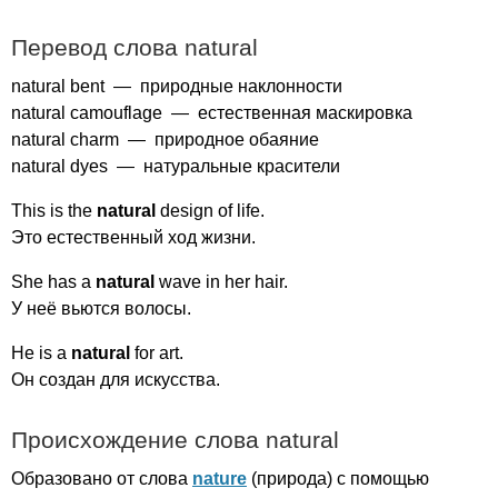
Перевод слова
natural
natural
bent
— природные наклонности
natural
camouflage
— естественная маскировка
natural
charm
— природное обаяние
natural
dyes
— натуральные красители
This
is
the
natural
design
of
life
.
Это естественный ход жизни.
She
has
a
natural
wave
in
her
hair
.
У неё вьются волосы.
He
is
a
natural
for
art
.
Он создан для искусства.
Происхождение слова
natural
Образовано от слова
nature
(природа) с помощью