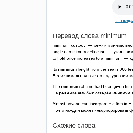
← пред.
Перевод слова
minimum
minimum
custody
— режим минимальной
angle
of
minimum
deflection
— угол наим
to
hold
price
increases
to
a
minimum
— сд
Its
minimum
height
from
the
sea
is
900
fe
Его минимальная высота над уровнем мо
The
minimum
of
time
had
been
given
him
На решение ему был отведён минимум 
Almost
anyone
can
incorporate
a
firm
in
H
Почти каждый может инкорпорировать фи
Схожие слова