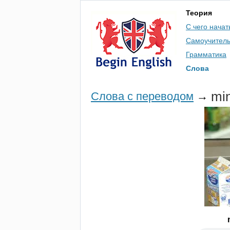
Теория
С чего начат
Самоучител
Грамматика
Слова
mi
Слова с переводом
→