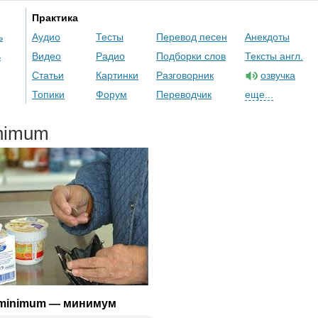
Практика
ь
Аудио
Тесты
Перевод песен
Анекдоты
ь
Видео
Радио
Подборки слов
Тексты англ.
Статьи
Картинки
Разговорник
озвучка
Топики
Форум
Переводчик
еще...
nimum
minimum
— минимум