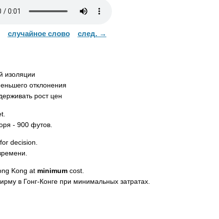
случайное слово
след. →
 изоляции
еньшего отклонения
ерживать рост цен
et
.
ря - 900 футов.
for
decision
.
времени.
ong
Kong
at
minimum
cost
.
рму в Гонг-Конге при минимальных затратах.