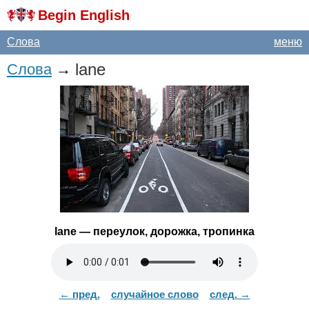
Begin English
Слова
меню
lane
Слова
→
lane
— переулок, дорожка, тропинка
← пред.
случайное слово
след. →