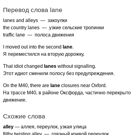
Перевод слова
lane
lanes
and
alleys
— закоулки
the
country
lanes
— узкие сельские тропинки
traffic
lane
— полоса движения
I
moved
out
into
the
second
lane
.
Я переместился на вторую дорожку.
That
idiot
changed
lanes
without
signalling
.
Этот идиот сменили полосу без предупреждения.
On
the
M
40,
there
are
lane
closures
near
Oxford
.
На трассе
M
40, в районе Оксфорда, частично перекрыто
движение.
Схожие слова
alley
— аллея, переулок, узкая улица
filthy
twisting
alley
— грязный кривой переулок