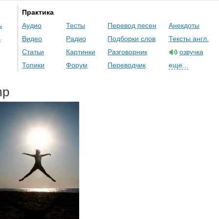
Практика
ь
Аудио
Тесты
Перевод песен
Анекдоты
ь
Видео
Радио
Подборки слов
Тексты англ.
Статьи
Картинки
Разговорник
озвучка
Топики
Форум
Переводчик
еще...
mp