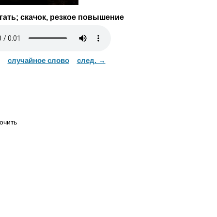
ать; скачок, резкое повышение
случайное слово
след. →
очить