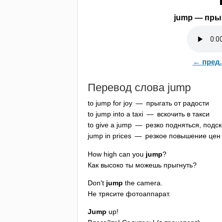
jump
— прыг
← пред.
Перевод слова
jump
to
jump
for
joy
— прыгать от радости
to
jump
into
a
taxi
— вскочить в такси
to
give
a
jump
— резко подняться, подск
jump
in
prices
— резкое повышение цен
How
high
can
you
jump
?
Как высоко ты можешь прыгнуть?
Don't
jump
the
camera
.
Не трясите фотоаппарат.
Jump
up
!