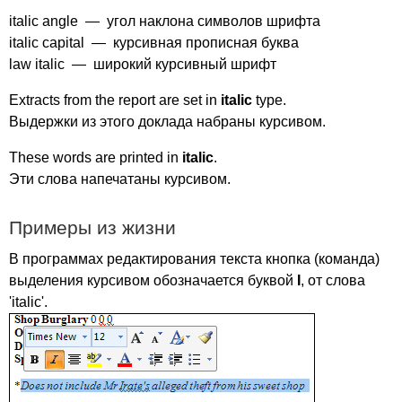
italic
angle
— угол наклона символов шрифта
italic
capital
— курсивная прописная буква
law
italic
— широкий курсивный шрифт
Extracts
from
the
report
are
set
in
italic
type
.
Выдержки из этого доклада набраны курсивом.
These
words
are
printed
in
italic
.
Эти слова напечатаны курсивом.
Примеры из жизни
В программах редактирования текста кнопка (команда)
выделения курсивом обозначается буквой
I
, от слова
'
italic'
.