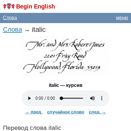
Begin English
Слова
меню
italic
Слова
→
italic
— курсив
← пред.
случайное слово
след. →
Перевод слова
italic