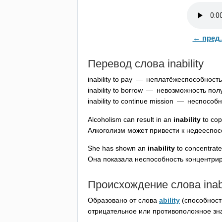
← пред.
Перевод слова
inability
inability
to
pay
— неплатёжеспособность
inability
to
borrow
— невозможность полу
inability
to
continue
mission
— неспособно
Alcoholism
can
result
in
an
inability
to
co
Алкоголизм может привести к недееспос
She
has
shown
an
inability
to
concentrate
Она показала неспособность концентрир
Происхождение слова
inab
Образовано от слова
ability
(способност
отрицательное или противоположное зн