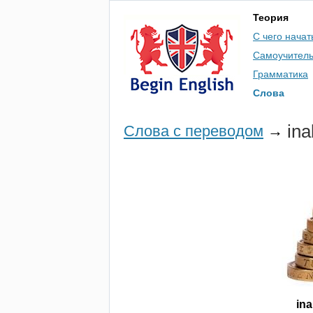
Теория
С чего начат
Самоучител
Грамматика
Слова
ina
Слова с переводом
→
ina