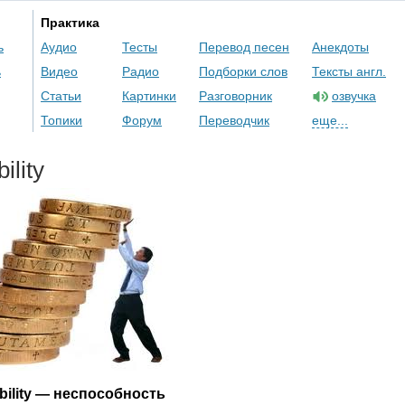
Практика
ь
Аудио
Тесты
Перевод песен
Анекдоты
ь
Видео
Радио
Подборки слов
Тексты англ.
Статьи
Картинки
Разговорник
озвучка
Топики
Форум
Переводчик
еще...
bility
bility
— неспособность