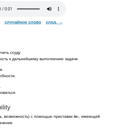
случайное слово
след. →
чить ссуду
сть к дальнейшему выполнению задачи
pe
.
обности.
.
оваться.
ility
ь, возможность) с помощью приставки
in-
, имеющей
ачение.