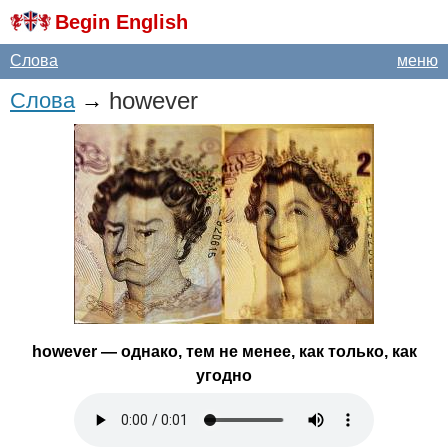
Begin English
Слова
меню
however
Слова
→
however
— однако, тем не менее, как только, как
угодно